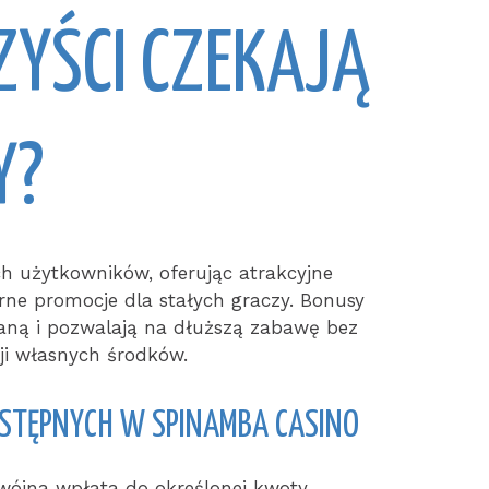
ZYŚCI CZEKAJĄ
Y?
h użytkowników, oferując atrakcyjne
rne promocje dla stałych graczy. Bonusy
raną i pozwalają na dłuższą zabawę bez
ji własnych środków.
STĘPNYCH W SPINAMBA CASINO
wójna wpłata do określonej kwoty