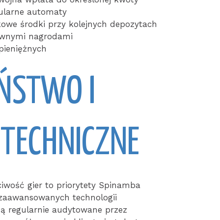
ularne automaty
owe środki przy kolejnych depozytach
ywnymi nagrodami
 pieniężnych
EŃSTWO I
 TECHNICZNE
iwość gier to priorytety Spinamba
 zaawansowanych technologii
 są regularnie audytowane przez