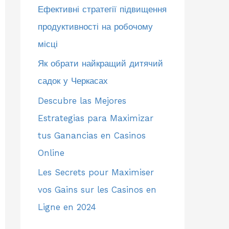
Ефективні стратегії підвищення
продуктивності на робочому
місці
Як обрати найкращий дитячий
садок у Черкасах
Descubre las Mejores
Estrategias para Maximizar
tus Ganancias en Casinos
Online
Les Secrets pour Maximiser
vos Gains sur les Casinos en
Ligne en 2024