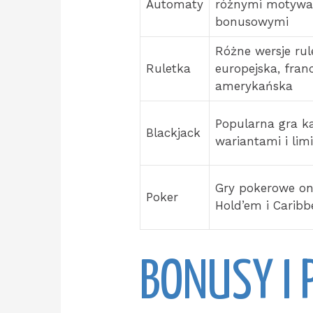
Automaty
różnymi motywam
bonusowymi
Różne wersje rul
Ruletka
europejska, fran
amerykańska
Popularna gra k
Blackjack
wariantami i lim
Gry pokerowe on
Poker
Hold’em i Carib
BONUSY I 