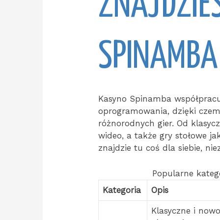
ZNAJDZIE
SPINAMBA
Kasyno Spinamba współpracu
oprogramowania, dzięki czem
różnorodnych gier. Od klasy
wideo, a także gry stołowe ja
znajdzie tu coś dla siebie, n
Popularne kateg
Kategoria
Opis
Klasyczne i nowo