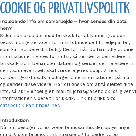
COOKIE OG PRIVATLIVSPOLITK
Indledende info om samarbejde – hvor sendes din data
hen?
Siden samarbejder med brikk.dk for at kunne give den
bedst mulige service i form af fobindelse til tredjeparter,
som kan vurdere din bolig. Derfor, når du har udfyldt dine
informationer i vores formular, så sender vi den videre til
brikk.dk, som behandler dataen og sender denne videre til
dem, som eventuelt skal vurdere jeres bolig. Vi hos
vurdering-af-hus.dk modtager dine informationer på mail
og sender disse videre. Har du ønske om at få slettet dine
info, så skriv endelig en mail til jonas@acend.dk, så giver vi
informationen videre til brikk.dk. Link til brikk.dk’s
datapolitik kan findes her.
Introduktion
Når du besøger vores website indsamles der oplysninger
om dig, som bruges til at tilpasse og forbedre vores