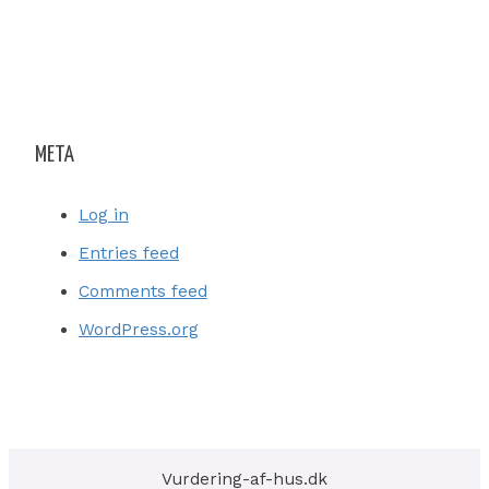
META
Log in
Entries feed
Comments feed
WordPress.org
Vurdering-af-hus.dk