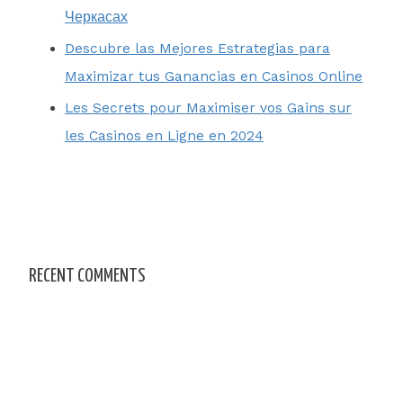
Черкасах
Descubre las Mejores Estrategias para
Maximizar tus Ganancias en Casinos Online
Les Secrets pour Maximiser vos Gains sur
les Casinos en Ligne en 2024
RECENT COMMENTS