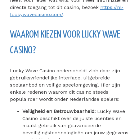
heeft voor ieder wat wils. Voor meer informatie en
directe toegang tot dit casino, bezoek
https://nl-
luckywavecasino.com/
.
WAAROM KIEZEN VOOR LUCKY WAVE
CASINO?
Lucky Wave Casino onderscheidt zich door zijn
gebruiksvriendelijke interface, uitgebreide
spelaanbod en veilige speelomgeving. Hier zijn
enkele redenen waarom dit casino steeds
populairder wordt onder Nederlandse spelers:
Veiligheid en Betrouwbaarheid:
Lucky Wave
Casino beschikt over de juiste licenties en
maakt gebruik van geavanceerde
beveiligingstechnologieën om jouw gegevens