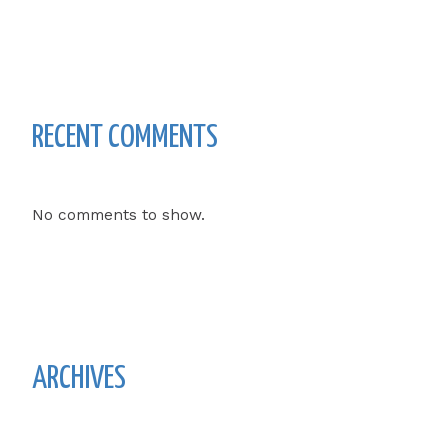
RECENT COMMENTS
No comments to show.
ARCHIVES