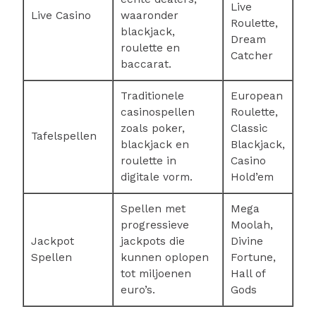
Live
Live Casino
waaronder
Roulette,
blackjack,
Dream
roulette en
Catcher
baccarat.
Traditionele
European
casinospellen
Roulette,
zoals poker,
Classic
Tafelspellen
blackjack en
Blackjack,
roulette in
Casino
digitale vorm.
Hold’em
Spellen met
Mega
progressieve
Moolah,
Jackpot
jackpots die
Divine
Spellen
kunnen oplopen
Fortune,
tot miljoenen
Hall of
euro’s.
Gods