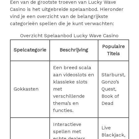
Een van de grootste troeven van Lucky Wave
Casino is het uitgebreide spelaanbod. Hieronder
vind je een overzicht van de belangrijkste
categorieën spellen die je kunt verwachten:
Overzicht Spelaanbod Lucky Wave Casino
Populaire
Spelcategorie
Beschrijving
Titels
Een breed scala
aan videoslots en
Starburst,
klassieke slots
Gonzo’s
Gokkasten
met
Quest,
verschillende
Book of
thema’s en
Dead
functies.
Interactieve
Live
spellen met
Blackjack,
echte dealers,