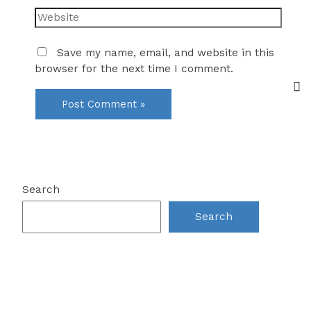
Website
Save my name, email, and website in this
browser for the next time I comment.
Search
Search