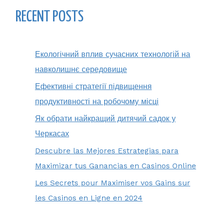
RECENT POSTS
Екологічний вплив сучасних технологій на
навколишнє середовище
Ефективні стратегії підвищення
продуктивності на робочому місці
Як обрати найкращий дитячий садок у
Черкасах
Descubre las Mejores Estrategias para
Maximizar tus Ganancias en Casinos Online
Les Secrets pour Maximiser vos Gains sur
les Casinos en Ligne en 2024