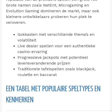
Grote namen zoals NetEnt, Microgaming en
Evolution Gaming domineren de markt, maar ook
kleinere ontwikkelaars proberen hun plek te
veroveren.
Gokkasten met verschillende thema’s en
volatiliteit
Live dealer spellen voor een authentieke
casino-ervaring
Progressieve jackpots met potentieel
levensveranderende prijzen
Traditionele tafelspellen zoals blackjack,
roulette en baccarat
EEN TABEL MET POPULAIRE SPELTYPES EN
KENMERKEN