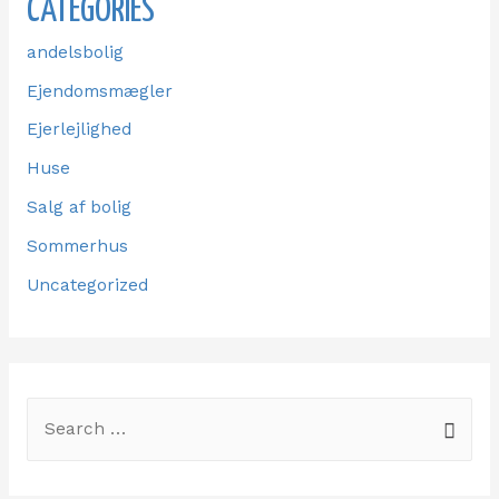
CATEGORIES
andelsbolig
Ejendomsmægler
Ejerlejlighed
Huse
Salg af bolig
Sommerhus
Uncategorized
S
e
a