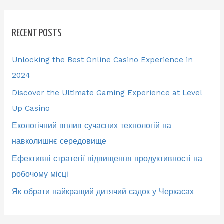
r
c
RECENT POSTS
h
f
Unlocking the Best Online Casino Experience in
o
2024
r
Discover the Ultimate Gaming Experience at Level
:
Up Casino
Екологічний вплив сучасних технологій на
навколишнє середовище
Ефективні стратегії підвищення продуктивності на
робочому місці
Як обрати найкращий дитячий садок у Черкасах