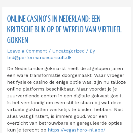
ONLINE CASINO’S IN NEDERLAND: EEN
KRITISCHE BLIK OP DE WERELD VAN VIRTUEEL
GOKKEN
Leave a Comment
/
Uncategorized
/ By
ted@performanceconsult.dk
De Nederlandse gokmarkt heeft de afgelopen jaren
een ware transformatie doorgemaakt. Waar vroeger
het fysieke casino de enige optie was, zijn nu talloze
online platforms beschikbaar. Maar voordat je je
zuurverdiende centen in een digitale gokkast gooit,
is het verstandig om even stil te staan bij wat deze
virtuele gokhallen werkelijk te bieden hebben. Niet
alles wat glinstert, is immers goud. Voor een
overzicht van betrouwbare en gereguleerde opties
kun je terecht op
https://vegashero-nl.app/
.