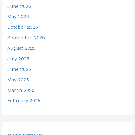
June 2026
May 2026
October 2025
September 2025
August 2025
July 2025
June 2025
May 2025
March 2025
February 2025