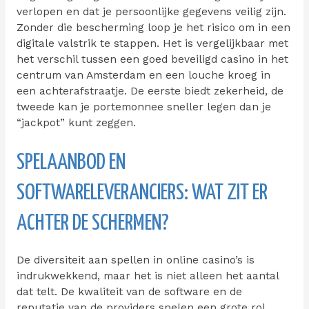
verlopen en dat je persoonlijke gegevens veilig zijn.
Zonder die bescherming loop je het risico om in een
digitale valstrik te stappen. Het is vergelijkbaar met
het verschil tussen een goed beveiligd casino in het
centrum van Amsterdam en een louche kroeg in
een achterafstraatje. De eerste biedt zekerheid, de
tweede kan je portemonnee sneller legen dan je
“jackpot” kunt zeggen.
SPELAANBOD EN
SOFTWARELEVERANCIERS: WAT ZIT ER
ACHTER DE SCHERMEN?
De diversiteit aan spellen in online casino’s is
indrukwekkend, maar het is niet alleen het aantal
dat telt. De kwaliteit van de software en de
reputatie van de providers spelen een grote rol.