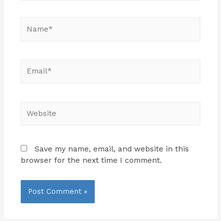
Name*
Email*
Website
Save my name, email, and website in this
browser for the next time I comment.