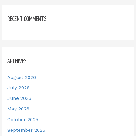
RECENT COMMENTS
ARCHIVES
August 2026
July 2026
June 2026
May 2026
October 2025
September 2025