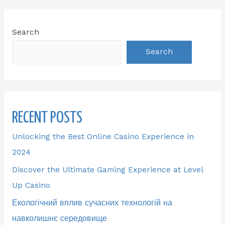
Search
Search
RECENT POSTS
Unlocking the Best Online Casino Experience in
2024
Discover the Ultimate Gaming Experience at Level
Up Casino
Екологічний вплив сучасних технологій на
навколишнє середовище