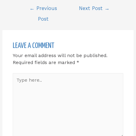
Post
←
Previous
Next Post
→
navigation
Post
LEAVE A COMMENT
Your email address will not be published.
Required fields are marked
*
Type
here..