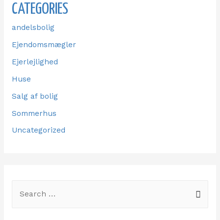
CATEGORIES
andelsbolig
Ejendomsmægler
Ejerlejlighed
Huse
Salg af bolig
Sommerhus
Uncategorized
S
e
a