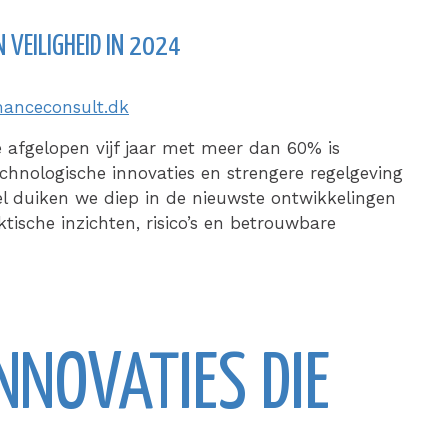
 VEILIGHEID IN 2024
anceconsult.dk
e afgelopen vijf jaar met meer dan 60% is
chnologische innovaties en strengere regelgeving
ikel duiken we diep in de nieuwste ontwikkelingen
tische inzichten, risico’s en betrouwbare
NNOVATIES DIE