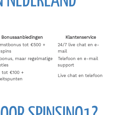
IN NEDERLAND
Bonusaanbiedingen
Klantenservice
mstbonus tot €500 +
24/7 live chat en e-
 spins
mail
bonus, maar regelmatige
Telefoon en e-mail
ties
support
 tot €100 +
Live chat en telefoon
teitspunten