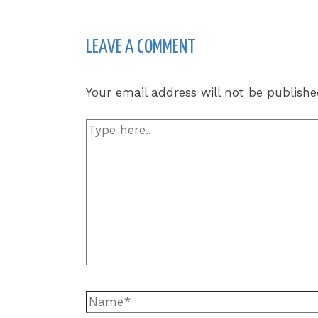
LEAVE A COMMENT
Your email address will not be publishe