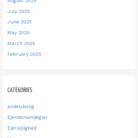
August 2025
July 2025
June 2025
May 2025
March 2025
February 2025
CATEGORIES
andelsbolig
Ejendomsmægler
Ejerlejlighed