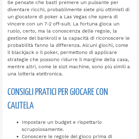
Se pensate che basti premere un pulsante per
diventare ricchi, probabilmente siete più ottimisti di
un giocatore di poker a Las Vegas che spera di
vincere con un 7-2 off-suit. La fortuna gioca un
ruolo, certo, ma la conoscenza delle regole, la
gestione del bankroll e la capacità di riconoscere le
probabilità fanno la differenza. Alcuni giochi, come
il blackjack o il poker, permettono di applicare
strategie che possono ridurre il margine della casa,
mentre altri, come le slot machine, sono più simili a
una lotteria elettronica.
CONSIGLI PRATICI PER GIOCARE CON
CAUTELA
Impostare un budget e rispettarlo
scrupolosamente.
Conoscere le regole del gioco prima di