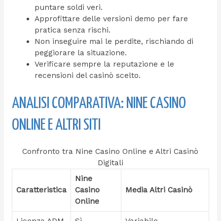
puntare soldi veri.
Approfittare delle versioni demo per fare
pratica senza rischi.
Non inseguire mai le perdite, rischiando di
peggiorare la situazione.
Verificare sempre la reputazione e le
recensioni del casinò scelto.
ANALISI COMPARATIVA: NINE CASINO
ONLINE E ALTRI SITI
Confronto tra Nine Casino Online e Altri Casinò
Digitali
Nine
Caratteristica
Casino
Media Altri Casinò
Online