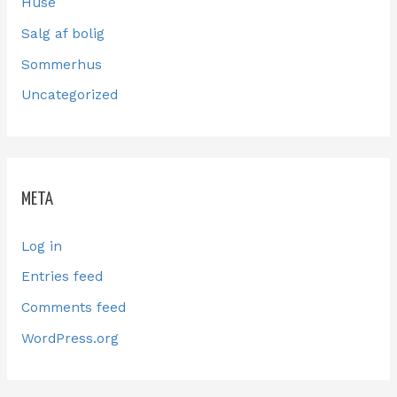
Huse
Salg af bolig
Sommerhus
Uncategorized
META
Log in
Entries feed
Comments feed
WordPress.org