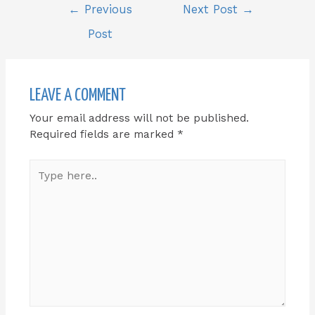
Post
←
Previous
Next Post
→
navigation
Post
LEAVE A COMMENT
Your email address will not be published.
Required fields are marked
*
Type
here..