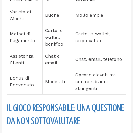
Licenza ADM
Sì
Variabile
Varietà di
Buona
Molto ampia
Giochi
Carte, e-
Metodi di
Carte, e-wallet,
wallet,
Pagamento
criptovalute
bonifico
Assistenza
Chat e
Chat, email, telefono
Clienti
email
Spesso elevati ma
Bonus di
Moderati
con condizioni
Benvenuto
stringenti
IL GIOCO RESPONSABILE: UNA QUESTIONE
DA NON SOTTOVALUTARE