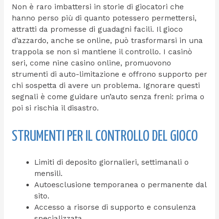
Non è raro imbattersi in storie di giocatori che
hanno perso più di quanto potessero permettersi,
attratti da promesse di guadagni facili. Il gioco
d’azzardo, anche se online, può trasformarsi in una
trappola se non si mantiene il controllo. I casinò
seri, come nine casino online, promuovono
strumenti di auto-limitazione e offrono supporto per
chi sospetta di avere un problema. Ignorare questi
segnali è come guidare un’auto senza freni: prima o
poi si rischia il disastro.
STRUMENTI PER IL CONTROLLO DEL GIOCO
Limiti di deposito giornalieri, settimanali o
mensili.
Autoesclusione temporanea o permanente dal
sito.
Accesso a risorse di supporto e consulenza
specializzata.