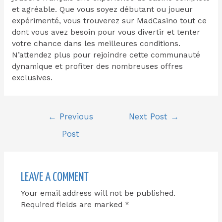
et agréable. Que vous soyez débutant ou joueur
expérimenté, vous trouverez sur MadCasino tout ce
dont vous avez besoin pour vous divertir et tenter
votre chance dans les meilleures conditions.
N’attendez plus pour rejoindre cette communauté
dynamique et profiter des nombreuses offres
exclusives.
←
Previous
Next Post
→
Post
LEAVE A COMMENT
Your email address will not be published.
Required fields are marked
*