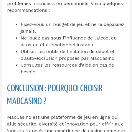
problèmes financiers ou personnels. Voici quelques
recommandations :
Fixez-vous un budget de jeu et ne le dépassez
jamais.
Ne jouez pas sous l’influence de l’alcool ou
dans un état émotionnel instable.
Utilisez les outils de limitation de dépôt et
d’auto-exclusion proposés par MadCasino.
Consultez les ressources d’aide en cas de
besoin.
CONCLUSION : POURQUOI CHOISIR
MADCASINO ?
MadCasino est une plateforme de jeu en ligne qui
allie sécurité, diversité et innovation pour offrir aux
joueurs français une expérience de casino complète