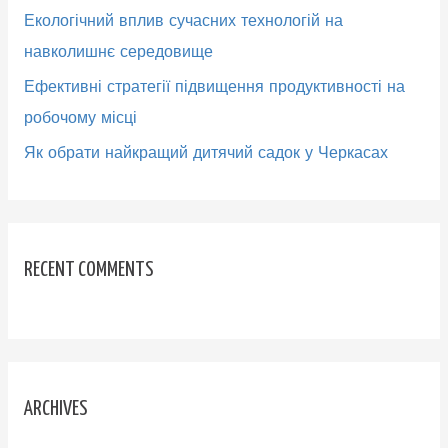
Екологічний вплив сучасних технологій на
навколишнє середовище
Ефективні стратегії підвищення продуктивності на
робочому місці
Як обрати найкращий дитячий садок у Черкасах
RECENT COMMENTS
ARCHIVES