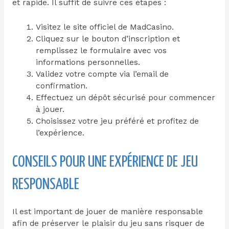
et rapide. Il suffit de suivre ces étapes :
Visitez le site officiel de MadCasino.
Cliquez sur le bouton d’inscription et
remplissez le formulaire avec vos
informations personnelles.
Validez votre compte via l’email de
confirmation.
Effectuez un dépôt sécurisé pour commencer
à jouer.
Choisissez votre jeu préféré et profitez de
l’expérience.
CONSEILS POUR UNE EXPÉRIENCE DE JEU
RESPONSABLE
Il est important de jouer de manière responsable
afin de préserver le plaisir du jeu sans risquer de