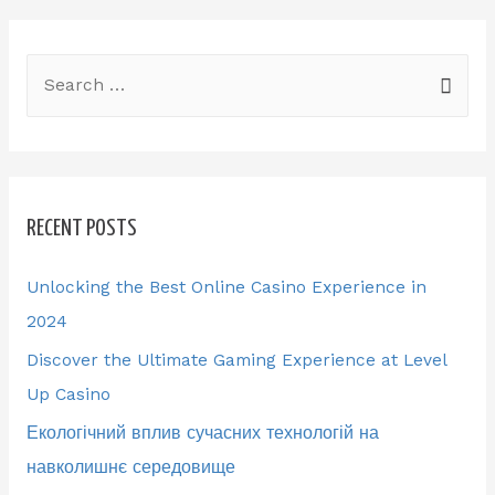
S
e
a
r
c
RECENT POSTS
h
f
Unlocking the Best Online Casino Experience in
o
2024
r
Discover the Ultimate Gaming Experience at Level
:
Up Casino
Екологічний вплив сучасних технологій на
навколишнє середовище