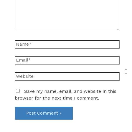
Save my name, email, and website in this
browser for the next time I comment.