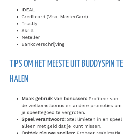
iDEAL
Creditcard (Visa, MasterCard)
Trustly
Skrill
Neteller
Bankoverschrijving
TIPS OM HET MEESTE UIT BUDDYSPIN TE
HALEN
Maak gebruik van bonussen:
Profiteer van
de welkomstbonus en andere promoties om
je speeltegoed te vergroten.
Speel verantwoord:
Stel limieten in en speel
alleen met geld dat je kunt missen.
Ontdek nieuwe spellen:
Probeer regelmatig