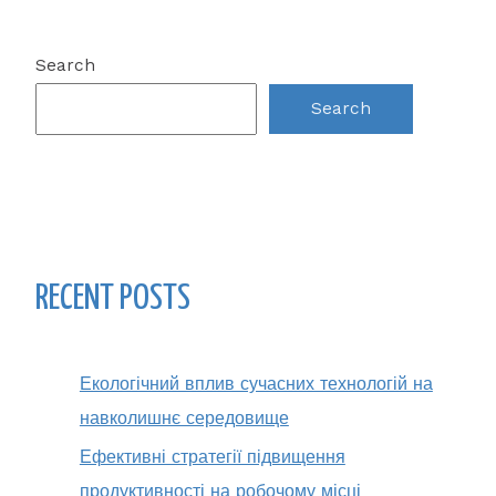
Search
Search
RECENT POSTS
Екологічний вплив сучасних технологій на
навколишнє середовище
Ефективні стратегії підвищення
продуктивності на робочому місці