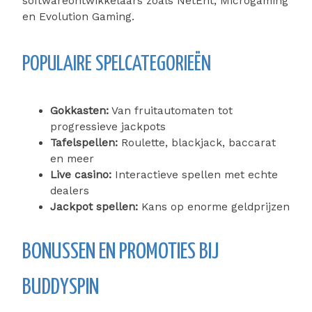
softwareontwikkelaars zoals NetEnt, Microgaming
en Evolution Gaming.
POPULAIRE SPELCATEGORIEËN
Gokkasten:
Van fruitautomaten tot
progressieve jackpots
Tafelspellen:
Roulette, blackjack, baccarat
en meer
Live casino:
Interactieve spellen met echte
dealers
Jackpot spellen:
Kans op enorme geldprijzen
BONUSSEN EN PROMOTIES BIJ
BUDDYSPIN