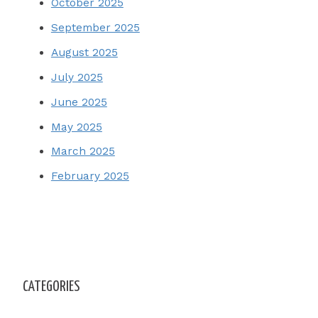
October 2025
September 2025
August 2025
July 2025
June 2025
May 2025
March 2025
February 2025
CATEGORIES