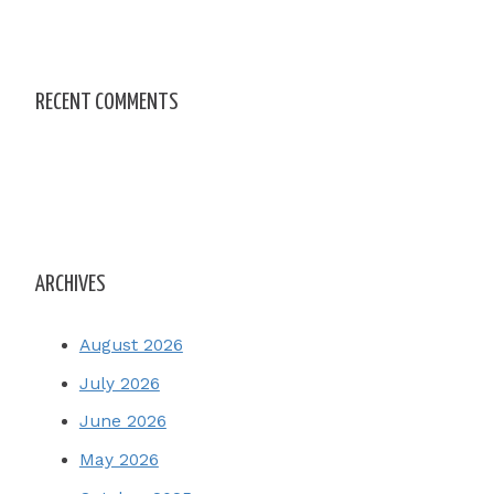
RECENT COMMENTS
ARCHIVES
August 2026
July 2026
June 2026
May 2026