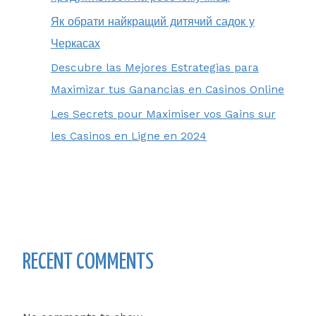
Як обрати найкращий дитячий садок у
Черкасах
Descubre las Mejores Estrategias para
Maximizar tus Ganancias en Casinos Online
Les Secrets pour Maximiser vos Gains sur
les Casinos en Ligne en 2024
RECENT COMMENTS