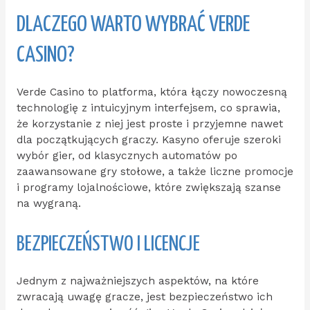
DLACZEGO WARTO WYBRAĆ VERDE
CASINO?
Verde Casino to platforma, która łączy nowoczesną
technologię z intuicyjnym interfejsem, co sprawia,
że korzystanie z niej jest proste i przyjemne nawet
dla początkujących graczy. Kasyno oferuje szeroki
wybór gier, od klasycznych automatów po
zaawansowane gry stołowe, a także liczne promocje
i programy lojalnościowe, które zwiększają szanse
na wygraną.
BEZPIECZEŃSTWO I LICENCJE
Jednym z najważniejszych aspektów, na które
zwracają uwagę gracze, jest bezpieczeństwo ich