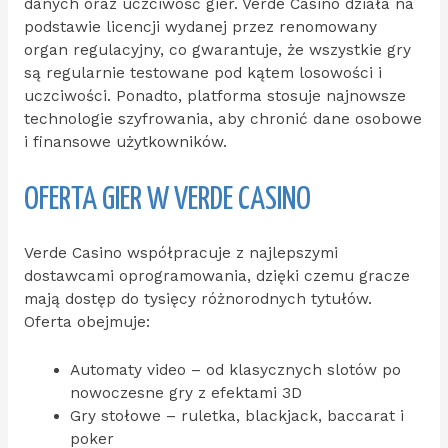
danych oraz uczciwość gier. Verde Casino działa na
podstawie licencji wydanej przez renomowany
organ regulacyjny, co gwarantuje, że wszystkie gry
są regularnie testowane pod kątem losowości i
uczciwości. Ponadto, platforma stosuje najnowsze
technologie szyfrowania, aby chronić dane osobowe
i finansowe użytkowników.
OFERTA GIER W VERDE CASINO
Verde Casino współpracuje z najlepszymi
dostawcami oprogramowania, dzięki czemu gracze
mają dostęp do tysięcy różnorodnych tytułów.
Oferta obejmuje:
Automaty video – od klasycznych slotów po
nowoczesne gry z efektami 3D
Gry stołowe – ruletka, blackjack, baccarat i
poker