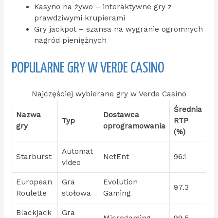
Kasyno na żywo – interaktywne gry z
prawdziwymi krupierami
Gry jackpot – szansa na wygranie ogromnych
nagród pieniężnych
POPULARNE GRY W VERDE CASINO
Najczęściej wybierane gry w Verde Casino
Średnia
Nazwa
Dostawca
Typ
RTP
gry
oprogramowania
(%)
Automat
Starburst
NetEnt
96.1
video
European
Gra
Evolution
97.3
Roulette
stołowa
Gaming
Blackjack
Gra