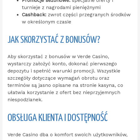
Promocje sezonowe:
specjalne oferty i
turnieje z nagrodami pieniężnymi
Cashback:
zwrot części przegranych środków
w określonym czasie
JAK SKORZYSTAĆ Z BONUSÓW?
Aby skorzystać z bonusów w Verde Casino,
wystarczy założyć konto, dokonać pierwszego
depozytu i spełnić warunki promocji. Wszystkie
szczegóły dotyczące wymagań obrotu oraz
terminów są jasno opisane na stronie kasyna, co
ułatwia korzystanie z ofert bez nieprzyjemnych
niespodzianek.
OBSŁUGA KLIENTA I DOSTĘPNOŚĆ
Verde Casino dba o komfort swoich użytkowników,