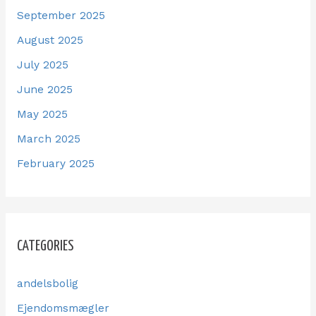
September 2025
August 2025
July 2025
June 2025
May 2025
March 2025
February 2025
CATEGORIES
andelsbolig
Ejendomsmægler