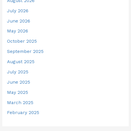
August 2026
July 2026
June 2026
May 2026
October 2025
September 2025
August 2025
July 2025
June 2025
May 2025
March 2025
February 2025