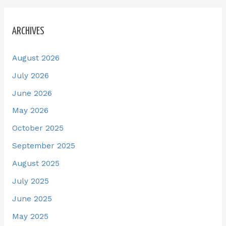
ARCHIVES
August 2026
July 2026
June 2026
May 2026
October 2025
September 2025
August 2025
July 2025
June 2025
May 2025