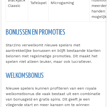
Blackjack
huisvoor
Tafelspel
Microgaming
Classic
meerder
handen
mogelijk
BONUSSEN EN PROMOTIES
Starzino verwelkomt nieuwe spelers met
aantrekkelijke bonussen en blijft bestaande klanten
belonen met regelmatige promoties. Dit maakt het
spelen niet alleen leuker, maar ook lucratiever.
WELKOMSBONUS
Nieuwe spelers kunnen profiteren van een royale
welkomstbonus die vaak bestaat uit een combinatie
van bonusgeld en gratis spins. Dit geeft je een
vliegende start en meer kansen om te winnen