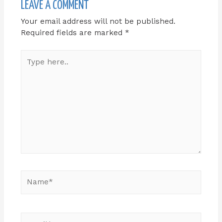
LEAVE A COMMENT
Your email address will not be published.
Required fields are marked
*
Type
here..
Name*
Email*