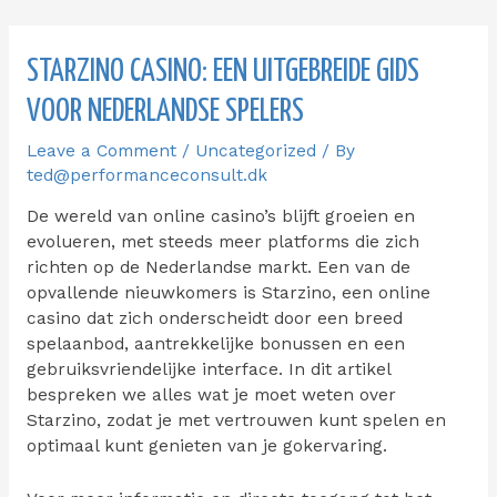
STARZINO CASINO: EEN UITGEBREIDE GIDS
VOOR NEDERLANDSE SPELERS
Leave a Comment
/
Uncategorized
/ By
ted@performanceconsult.dk
De wereld van online casino’s blijft groeien en
evolueren, met steeds meer platforms die zich
richten op de Nederlandse markt. Een van de
opvallende nieuwkomers is Starzino, een online
casino dat zich onderscheidt door een breed
spelaanbod, aantrekkelijke bonussen en een
gebruiksvriendelijke interface. In dit artikel
bespreken we alles wat je moet weten over
Starzino, zodat je met vertrouwen kunt spelen en
optimaal kunt genieten van je gokervaring.