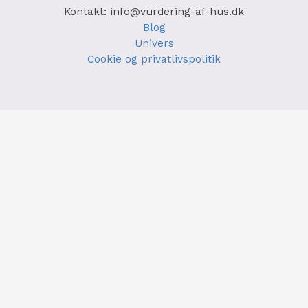
Kontakt: info@vurdering-af-hus.dk
Blog
Univers
Cookie og privatlivspolitik