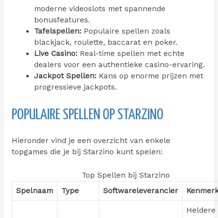
moderne videoslots met spannende
bonusfeatures.
Tafelspellen:
Populaire spellen zoals
blackjack, roulette, baccarat en poker.
Live Casino:
Real-time spellen met echte
dealers voor een authentieke casino-ervaring.
Jackpot Spellen:
Kans op enorme prijzen met
progressieve jackpots.
POPULAIRE SPELLEN OP STARZINO
Hieronder vind je een overzicht van enkele
topgames die je bij Starzino kunt spelen:
Top Spellen bij Starzino
Spelnaam
Type
Softwareleverancier
Kenmer
Heldere