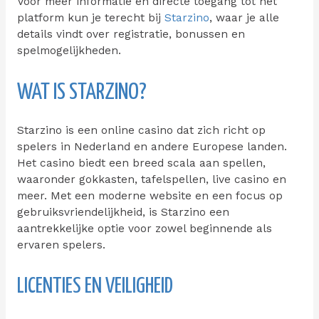
Voor meer informatie en directe toegang tot het
platform kun je terecht bij
Starzino
, waar je alle
details vindt over registratie, bonussen en
spelmogelijkheden.
WAT IS STARZINO?
Starzino is een online casino dat zich richt op
spelers in Nederland en andere Europese landen.
Het casino biedt een breed scala aan spellen,
waaronder gokkasten, tafelspellen, live casino en
meer. Met een moderne website en een focus op
gebruiksvriendelijkheid, is Starzino een
aantrekkelijke optie voor zowel beginnende als
ervaren spelers.
LICENTIES EN VEILIGHEID