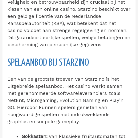
Veiligheid en betrouwbaarheid zijn cruciaal bij het
kiezen van een online casino. Starzino beschikt over
een geldige licentie van de Nederlandse
Kansspelautoriteit (KSA), wat betekent dat het
casino voldoet aan strenge regelgeving en normen.
Dit garandeert eerlijke spellen, veilige betalingen en
bescherming van persoonlijke gegevens.
SPELAANBOD BIJ STARZINO
Een van de grootste troeven van Starzino is het
uitgebreide spelaanbod. Het casino werkt samen
met gerenommeerde softwareleveranciers zoals
NetEnt, Microgaming, Evolution Gaming en Play’n
GO. Hierdoor kunnen spelers genieten van
hoogwaardige spellen met indrukwekkende
graphics en soepele gameplay.
Gokkasten:
Van klassieke fruitautomaten tot