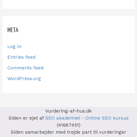
META
Log in
Entries feed
Comments feed
WordPress.org
Vurdering-af-hus.dk
Siden er ejet af
SEO akademiet - Online SEO kursus
(
41667451
)
Siden samarbejder med trejde part til vurderinger