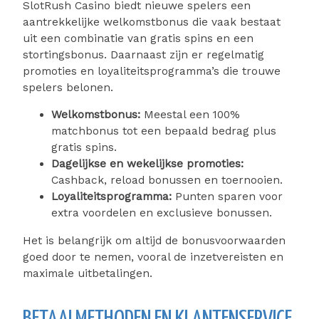
SlotRush Casino biedt nieuwe spelers een
aantrekkelijke welkomstbonus die vaak bestaat
uit een combinatie van gratis spins en een
stortingsbonus. Daarnaast zijn er regelmatig
promoties en loyaliteitsprogramma’s die trouwe
spelers belonen.
Welkomstbonus:
Meestal een 100%
matchbonus tot een bepaald bedrag plus
gratis spins.
Dagelijkse en wekelijkse promoties:
Cashback, reload bonussen en toernooien.
Loyaliteitsprogramma:
Punten sparen voor
extra voordelen en exclusieve bonussen.
Het is belangrijk om altijd de bonusvoorwaarden
goed door te nemen, vooral de inzetvereisten en
maximale uitbetalingen.