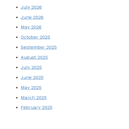
July 2026
June 2026
May 2026
October 2025
September 2025
August 2025
July 2025
June 2025
May 2025
March 2025
February 2025