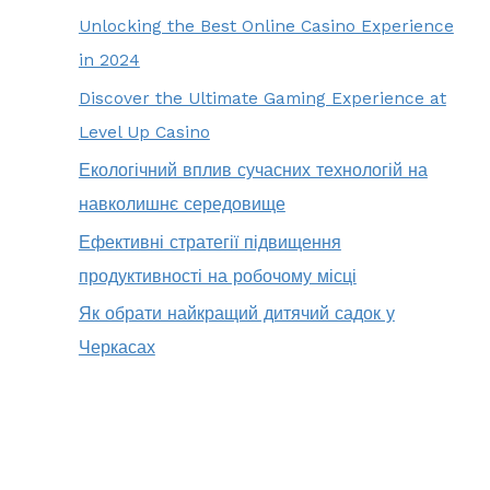
Unlocking the Best Online Casino Experience
in 2024
Discover the Ultimate Gaming Experience at
Level Up Casino
Екологічний вплив сучасних технологій на
навколишнє середовище
Ефективні стратегії підвищення
продуктивності на робочому місці
Як обрати найкращий дитячий садок у
Черкасах