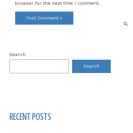
browser for the next time I comment.
Search
Search
RECENT POSTS