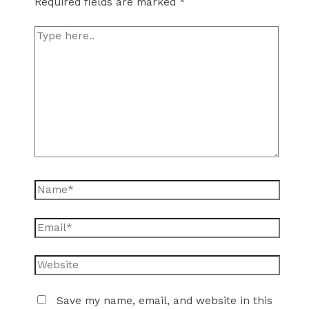
Required fields are marked
*
Type
here..
Name*
Email*
Website
Save my name, email, and website in this