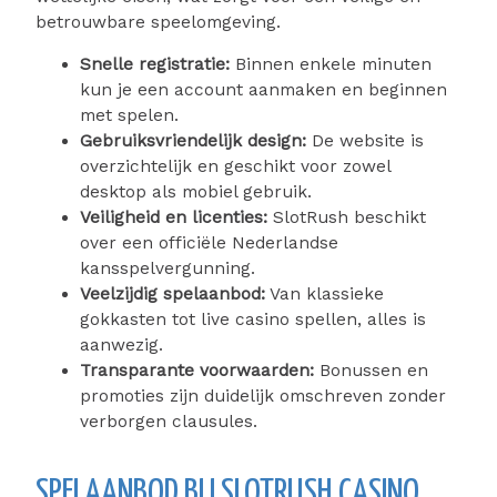
betrouwbare speelomgeving.
Snelle registratie:
Binnen enkele minuten
kun je een account aanmaken en beginnen
met spelen.
Gebruiksvriendelijk design:
De website is
overzichtelijk en geschikt voor zowel
desktop als mobiel gebruik.
Veiligheid en licenties:
SlotRush beschikt
over een officiële Nederlandse
kansspelvergunning.
Veelzijdig spelaanbod:
Van klassieke
gokkasten tot live casino spellen, alles is
aanwezig.
Transparante voorwaarden:
Bonussen en
promoties zijn duidelijk omschreven zonder
verborgen clausules.
SPELAANBOD BIJ SLOTRUSH CASINO