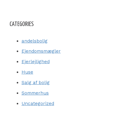
CATEGORIES
andelsbolig
Ejendomsmægler
Ejerlejlighed
Huse
Salg af bolig
Sommerhus
Uncategorized