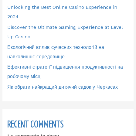
Unlocking the Best Online Casino Experience in
2024
Discover the Ultimate Gaming Experience at Level
Up Casino
Екологічний вплив сучасних технологій на
навколишнє середовище
Ефективні стратегії підвищення продуктивності на
робочому місці
Як обрати найкращий дитячий садок у Черкасах
RECENT COMMENTS
No comments to show.