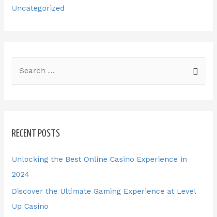
Uncategorized
S
e
a
r
c
RECENT POSTS
h
f
Unlocking the Best Online Casino Experience in
o
2024
r
Discover the Ultimate Gaming Experience at Level
:
Up Casino