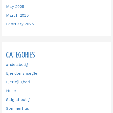
May 2025
March 2025
February 2025
CATEGORIES
andelsbolig
Ejendomsmægler
Ejerlejlighed
Huse
Salg af bolig
Sommerhus