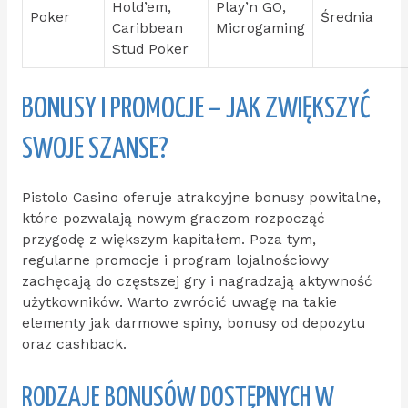
Hold’em,
Play’n GO,
Poker
Średnia
Caribbean
Microgaming
Stud Poker
BONUSY I PROMOCJE – JAK ZWIĘKSZYĆ
SWOJE SZANSE?
Pistolo Casino oferuje atrakcyjne bonusy powitalne,
które pozwalają nowym graczom rozpocząć
przygodę z większym kapitałem. Poza tym,
regularne promocje i program lojalnościowy
zachęcają do częstszej gry i nagradzają aktywność
użytkowników. Warto zwrócić uwagę na takie
elementy jak darmowe spiny, bonusy od depozytu
oraz cashback.
RODZAJE BONUSÓW DOSTĘPNYCH W