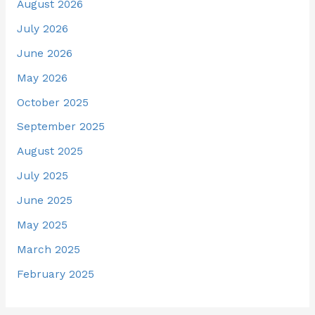
August 2026
July 2026
June 2026
May 2026
October 2025
September 2025
August 2025
July 2025
June 2025
May 2025
March 2025
February 2025