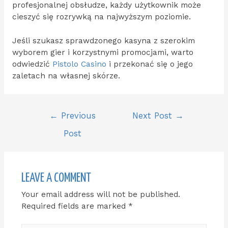
profesjonalnej obsłudze, każdy użytkownik może
cieszyć się rozrywką na najwyższym poziomie.
Jeśli szukasz sprawdzonego kasyna z szerokim
wyborem gier i korzystnymi promocjami, warto
odwiedzić
Pistolo Casino
i przekonać się o jego
zaletach na własnej skórze.
Post
←
Previous
Next Post
→
navigation
Post
LEAVE A COMMENT
Your email address will not be published.
Required fields are marked
*