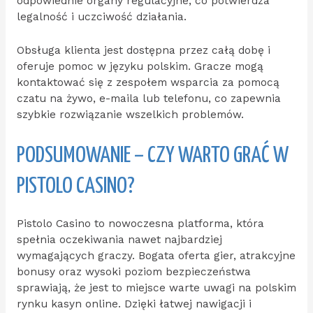
odpowiednie organy regulacyjne, co potwierdza
legalność i uczciwość działania.
Obsługa klienta jest dostępna przez całą dobę i
oferuje pomoc w języku polskim. Gracze mogą
kontaktować się z zespołem wsparcia za pomocą
czatu na żywo, e-maila lub telefonu, co zapewnia
szybkie rozwiązanie wszelkich problemów.
PODSUMOWANIE – CZY WARTO GRAĆ W
PISTOLO CASINO?
Pistolo Casino to nowoczesna platforma, która
spełnia oczekiwania nawet najbardziej
wymagających graczy. Bogata oferta gier, atrakcyjne
bonusy oraz wysoki poziom bezpieczeństwa
sprawiają, że jest to miejsce warte uwagi na polskim
rynku kasyn online. Dzięki łatwej nawigacji i