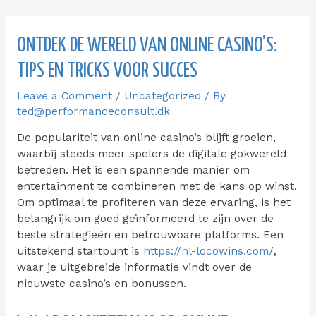
ONTDEK DE WERELD VAN ONLINE CASINO’S:
TIPS EN TRICKS VOOR SUCCES
Leave a Comment
/
Uncategorized
/ By
ted@performanceconsult.dk
De populariteit van online casino’s blijft groeien,
waarbij steeds meer spelers de digitale gokwereld
betreden. Het is een spannende manier om
entertainment te combineren met de kans op winst.
Om optimaal te profiteren van deze ervaring, is het
belangrijk om goed geïnformeerd te zijn over de
beste strategieën en betrouwbare platforms. Een
uitstekend startpunt is
https://nl-locowins.com/
,
waar je uitgebreide informatie vindt over de
nieuwste casino’s en bonussen.