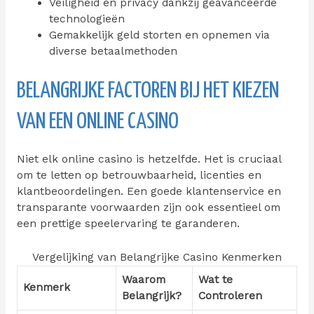
Veiligheid en privacy dankzij geavanceerde
technologieën
Gemakkelijk geld storten en opnemen via
diverse betaalmethoden
BELANGRIJKE FACTOREN BIJ HET KIEZEN
VAN EEN ONLINE CASINO
Niet elk online casino is hetzelfde. Het is cruciaal
om te letten op betrouwbaarheid, licenties en
klantbeoordelingen. Een goede klantenservice en
transparante voorwaarden zijn ook essentieel om
een prettige speelervaring te garanderen.
Vergelijking van Belangrijke Casino Kenmerken
Waarom
Wat te
Kenmerk
Belangrijk?
Controleren