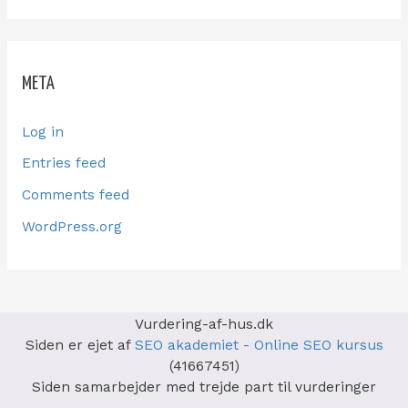
META
Log in
Entries feed
Comments feed
WordPress.org
Vurdering-af-hus.dk
Siden er ejet af
SEO akademiet - Online SEO kursus
(
41667451
)
Siden samarbejder med trejde part til vurderinger