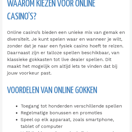
WAAROM KIEZEN VOOR ONLINE
CASINO’S?
Online casino’s bieden een unieke mix van gemak en
diversiteit. Je kunt spelen waar en wanneer je wilt,
zonder dat je naar een fysiek casino hoeft te reizen.
Daarnaast zijn er talloze spellen beschikbaar, van
klassieke gokkasten tot live dealer spellen. Dit
maakt het mogelijk om altijd iets te vinden dat bij
jouw voorkeur past.
VOORDELEN VAN ONLINE GOKKEN
Toegang tot honderden verschillende spellen
Regelmatige bonussen en promoties
Speel op elk apparaat, zoals smartphone,
tablet of computer