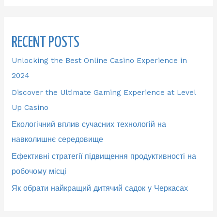
RECENT POSTS
Unlocking the Best Online Casino Experience in
2024
Discover the Ultimate Gaming Experience at Level
Up Casino
Екологічний вплив сучасних технологій на
навколишнє середовище
Ефективні стратегії підвищення продуктивності на
робочому місці
Як обрати найкращий дитячий садок у Черкасах