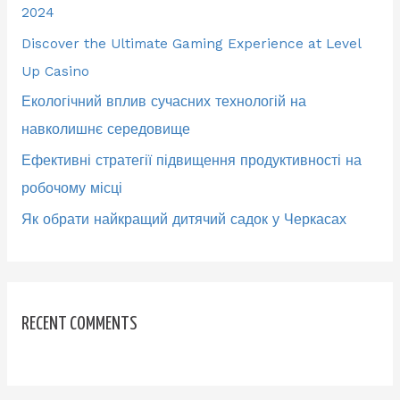
o
2024
r
Discover the Ultimate Gaming Experience at Level
:
Up Casino
Екологічний вплив сучасних технологій на
навколишнє середовище
Ефективні стратегії підвищення продуктивності на
робочому місці
Як обрати найкращий дитячий садок у Черкасах
RECENT COMMENTS