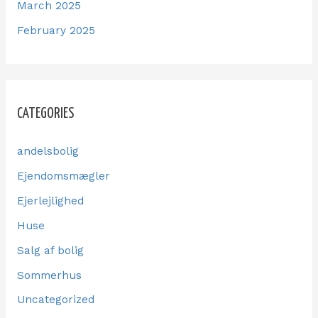
March 2025
February 2025
CATEGORIES
andelsbolig
Ejendomsmægler
Ejerlejlighed
Huse
Salg af bolig
Sommerhus
Uncategorized