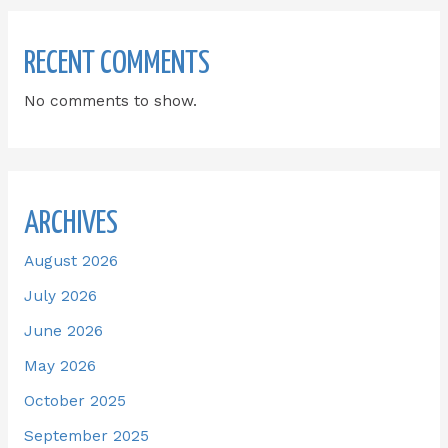
RECENT COMMENTS
No comments to show.
ARCHIVES
August 2026
July 2026
June 2026
May 2026
October 2025
September 2025