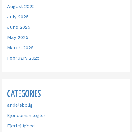
August 2025
July 2025
June 2025
May 2025
March 2025
February 2025
CATEGORIES
andelsbolig
Ejendomsmægler
Ejerlejlighed