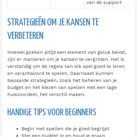
van de support
STRATEGIEËN OM JE KANSEN TE
VERBETEREN
Hoewel gokken altijd een element van geluk bevat,
zijn er manieren om je kansen te vergroten. Het is
verstandig om de regels van elk spel goed te leren
en verantwoord te spelen. Daarnaast kunnen
bepaalde strategieën, zoals het beheren van je
budget en het kiezen van spellen met een lage
huisvoordeel, het verschil maken.
HANDIGE TIPS VOOR BEGINNERS
Begin met spellen die je goed begrijpt
Stel een budget in en houd je eraan