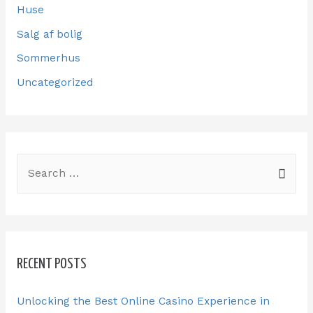
Huse
Salg af bolig
Sommerhus
Uncategorized
S
e
a
r
c
RECENT POSTS
h
f
Unlocking the Best Online Casino Experience in