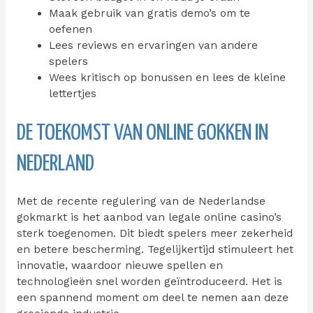
Maak gebruik van gratis demo’s om te
oefenen
Lees reviews en ervaringen van andere
spelers
Wees kritisch op bonussen en lees de kleine
lettertjes
DE TOEKOMST VAN ONLINE GOKKEN IN
NEDERLAND
Met de recente regulering van de Nederlandse
gokmarkt is het aanbod van legale online casino’s
sterk toegenomen. Dit biedt spelers meer zekerheid
en betere bescherming. Tegelijkertijd stimuleert het
innovatie, waardoor nieuwe spellen en
technologieën snel worden geïntroduceerd. Het is
een spannend moment om deel te nemen aan deze