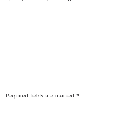
d.
Required fields are marked
*