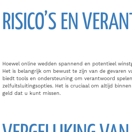
RISICO’S EN VERA
Hoewel online wedden spannend en potentieel winstgev
Het is belangrijk om bewust te zijn van de gevaren va
biedt tools en ondersteuning om verantwoord spelen 
zelfuitsluitingsopties. Het is cruciaal om altijd bin
geld dat u kunt missen.