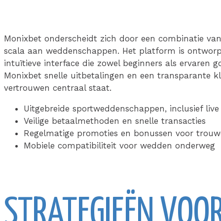
Monixbet onderscheidt zich door een combinatie van g
scala aan weddenschappen. Het platform is ontworp
intuïtieve interface die zowel beginners als ervaren
Monixbet snelle uitbetalingen en een transparante kl
vertrouwen centraal staat.
Uitgebreide sportweddenschappen, inclusief live
Veilige betaalmethoden en snelle transacties
Regelmatige promoties en bonussen voor trouwe
Mobiele compatibiliteit voor wedden onderweg
STRATEGIEËN VOO