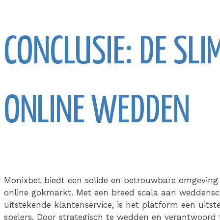
CONCLUSIE: DE SL
ONLINE WEDDEN
Monixbet biedt een solide en betrouwbare omgeving v
online gokmarkt. Met een breed scala aan weddensch
uitstekende klantenservice, is het platform een uits
spelers. Door strategisch te wedden en verantwoord 