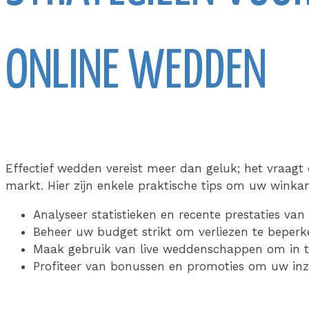
ONLINE WEDDEN
Effectief wedden vereist meer dan geluk; het vraag
markt. Hier zijn enkele praktische tips om uw winka
Analyseer statistieken en recente prestaties van
Beheer uw budget strikt om verliezen te beperk
Maak gebruik van live weddenschappen om in te
Profiteer van bonussen en promoties om uw inz