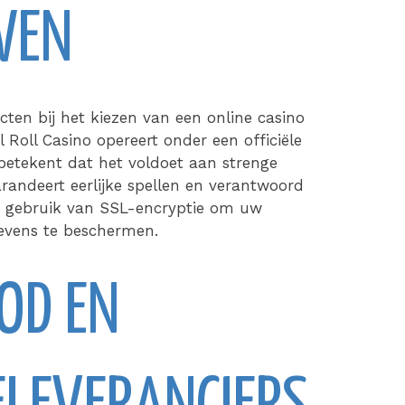
WEN
cten bij het kiezen van een online casino
 Roll Casino opereert onder een officiële
betekent dat het voldoet aan strenge
arandeert eerlijke spellen en verantwoord
 gebruik van SSL-encryptie om uw
gevens te beschermen.
OD EN