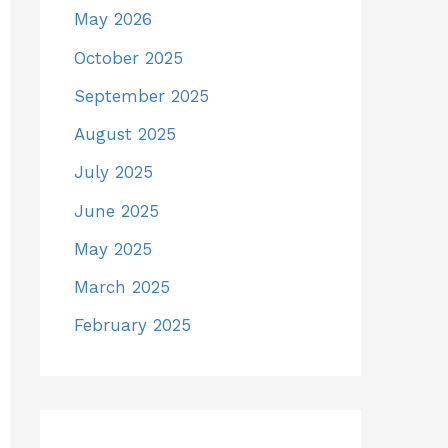
May 2026
October 2025
September 2025
August 2025
July 2025
June 2025
May 2025
March 2025
February 2025