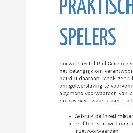
PRAKTISCH
SPELERS
Hoewel Crystal Roll Casino een
het belangrijk om verantwoord
houd u daaraan. Maak gebrui
om gokverslaving te voorkome
algemene voorwaarden van b
precies weet waar u aan toe 
Gebruik de inzetlimiet
Profiteer van welkomst
inzetvoorwaarden