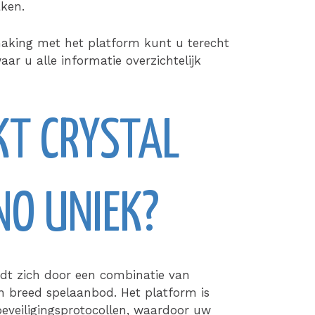
ken.
aking met het platform kunt u terecht
waar u alle informatie overzichtelijk
T CRYSTAL
NO UNIEK?
idt zich door een combinatie van
n breed spelaanbod. Het platform is
veiligingsprotocollen, waardoor uw