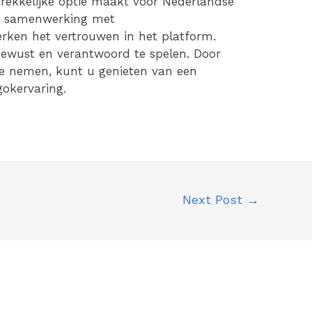
rekkelijke optie maakt voor Nederlandse
e en samenwerking met
erken het vertrouwen in het platform.
 bewust en verantwoord te spelen. Door
te nemen, kunt u genieten van een
gokervaring.
Next Post
→