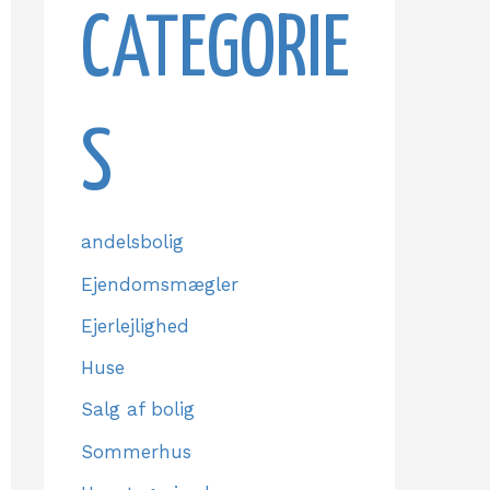
CATEGORIE
S
andelsbolig
Ejendomsmægler
Ejerlejlighed
Huse
Salg af bolig
Sommerhus