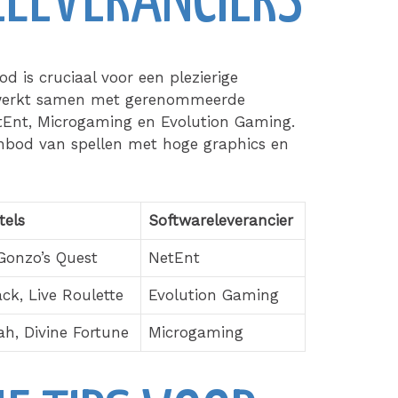
LEVERANCIERS
d is cruciaal voor een plezierige
no werkt samen met gerenommeerde
etEnt, Microgaming en Evolution Gaming.
aanbod van spellen met hoge graphics en
tels
Softwareleverancier
Gonzo’s Quest
NetEnt
ack, Live Roulette
Evolution Gaming
h, Divine Fortune
Microgaming