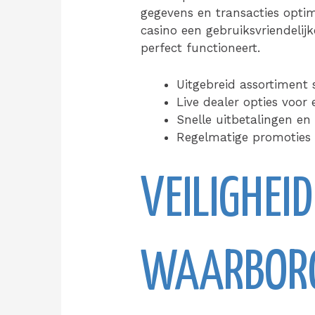
gegevens en transacties opti
casino een gebruiksvriendelij
perfect functioneert.
Uitgebreid assortiment s
Live dealer opties voor
Snelle uitbetalingen e
Regelmatige promoties 
VEILIGHEID
WAARBOR