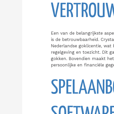
VERTROU
Een van de belangrijkste aspe
is de betrouwbaarheid. Crystal
Nederlandse goklicentie, wat 
regelgeving en toezicht. Dit g
gokken. Bovendien maakt het
persoonlijke en financiële ge
SPELAANB