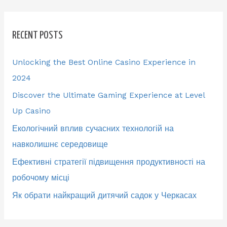
r
c
RECENT POSTS
h
f
Unlocking the Best Online Casino Experience in
o
2024
r
Discover the Ultimate Gaming Experience at Level
:
Up Casino
Екологічний вплив сучасних технологій на
навколишнє середовище
Ефективні стратегії підвищення продуктивності на
робочому місці
Як обрати найкращий дитячий садок у Черкасах