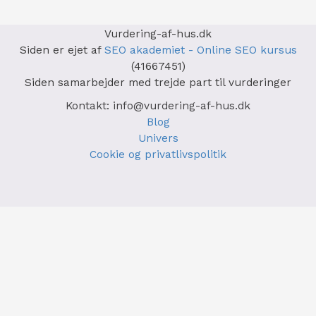
Vurdering-af-hus.dk
Siden er ejet af
SEO akademiet - Online SEO kursus
(
41667451
)
Siden samarbejder med trejde part til vurderinger
Kontakt: info@vurdering-af-hus.dk
Blog
Univers
Cookie og privatlivspolitik