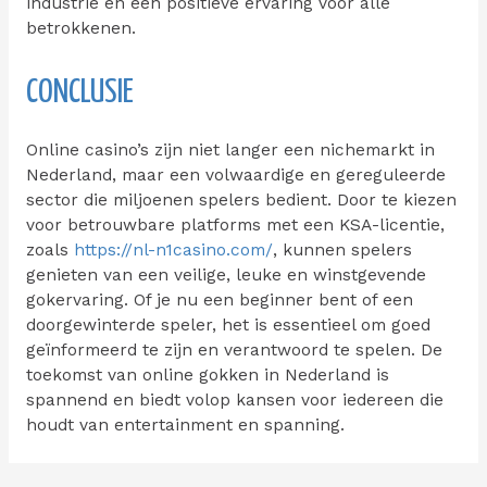
industrie en een positieve ervaring voor alle
betrokkenen.
CONCLUSIE
Online casino’s zijn niet langer een nichemarkt in
Nederland, maar een volwaardige en gereguleerde
sector die miljoenen spelers bedient. Door te kiezen
voor betrouwbare platforms met een KSA-licentie,
zoals
https://nl-n1casino.com/
, kunnen spelers
genieten van een veilige, leuke en winstgevende
gokervaring. Of je nu een beginner bent of een
doorgewinterde speler, het is essentieel om goed
geïnformeerd te zijn en verantwoord te spelen. De
toekomst van online gokken in Nederland is
spannend en biedt volop kansen voor iedereen die
houdt van entertainment en spanning.