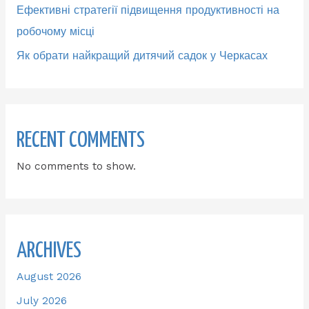
Ефективні стратегії підвищення продуктивності на
робочому місці
Як обрати найкращий дитячий садок у Черкасах
RECENT COMMENTS
No comments to show.
ARCHIVES
August 2026
July 2026