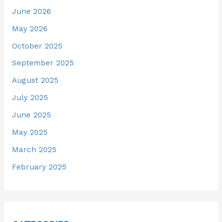
June 2026
May 2026
October 2025
September 2025
August 2025
July 2025
June 2025
May 2025
March 2025
February 2025