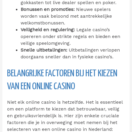
gokkasten tot live dealer spellen en poker.
Bonussen en promoties:
Nieuwe spelers
worden vaak beloond met aantrekkelijke
welkomstbonussen.
Veiligheid en regulering:
Legale casino’s
opereren onder strikte regels en bieden een
veilige speelomgeving.
Snelle uitbetalingen:
Uitbetalingen verlopen
doorgaans sneller dan in fysieke casino’s.
BELANGRIJKE FACTOREN BIJ HET KIEZEN
VAN EEN ONLINE CASINO
Niet elk online casino is hetzelfde. Het is essentieel
om een platform te kiezen dat betrouwbaar, veilig
en gebruiksvriendelijk is. Hier zijn enkele cruciale
factoren die je in overweging moet nemen bij het
selecteren van een online casino in Nederland: