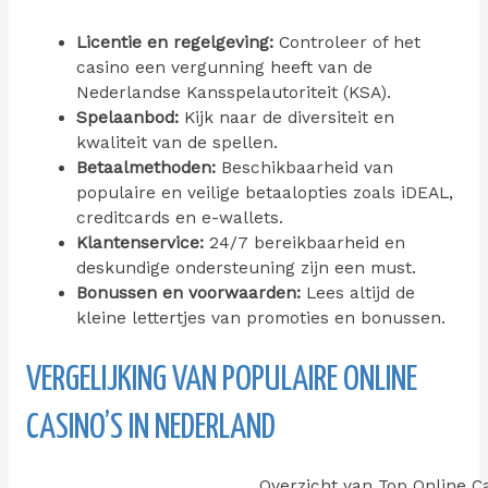
Licentie en regelgeving:
Controleer of het
casino een vergunning heeft van de
Nederlandse Kansspelautoriteit (KSA).
Spelaanbod:
Kijk naar de diversiteit en
kwaliteit van de spellen.
Betaalmethoden:
Beschikbaarheid van
populaire en veilige betaalopties zoals iDEAL,
creditcards en e-wallets.
Klantenservice:
24/7 bereikbaarheid en
deskundige ondersteuning zijn een must.
Bonussen en voorwaarden:
Lees altijd de
kleine lettertjes van promoties en bonussen.
VERGELIJKING VAN POPULAIRE ONLINE
CASINO’S IN NEDERLAND
Overzicht van Top Online C