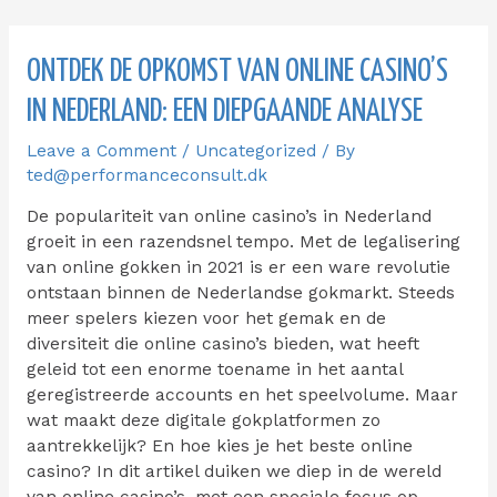
ONTDEK DE OPKOMST VAN ONLINE CASINO’S
IN NEDERLAND: EEN DIEPGAANDE ANALYSE
Leave a Comment
/
Uncategorized
/ By
ted@performanceconsult.dk
De populariteit van online casino’s in Nederland
groeit in een razendsnel tempo. Met de legalisering
van online gokken in 2021 is er een ware revolutie
ontstaan binnen de Nederlandse gokmarkt. Steeds
meer spelers kiezen voor het gemak en de
diversiteit die online casino’s bieden, wat heeft
geleid tot een enorme toename in het aantal
geregistreerde accounts en het speelvolume. Maar
wat maakt deze digitale gokplatformen zo
aantrekkelijk? En hoe kies je het beste online
casino? In dit artikel duiken we diep in de wereld