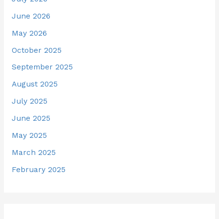
June 2026
May 2026
October 2025
September 2025
August 2025
July 2025
June 2025
May 2025
March 2025
February 2025