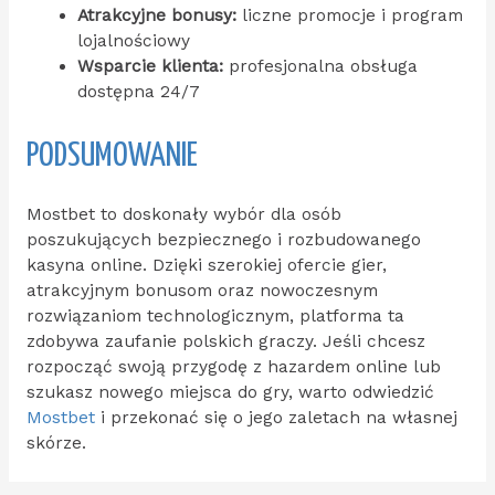
Atrakcyjne bonusy:
liczne promocje i program
lojalnościowy
Wsparcie klienta:
profesjonalna obsługa
dostępna 24/7
PODSUMOWANIE
Mostbet to doskonały wybór dla osób
poszukujących bezpiecznego i rozbudowanego
kasyna online. Dzięki szerokiej ofercie gier,
atrakcyjnym bonusom oraz nowoczesnym
rozwiązaniom technologicznym, platforma ta
zdobywa zaufanie polskich graczy. Jeśli chcesz
rozpocząć swoją przygodę z hazardem online lub
szukasz nowego miejsca do gry, warto odwiedzić
Mostbet
i przekonać się o jego zaletach na własnej
skórze.