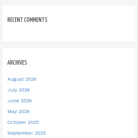
RECENT COMMENTS
ARCHIVES
August 2026
July 2026
June 2026
May 2026
October 2025
September 2025