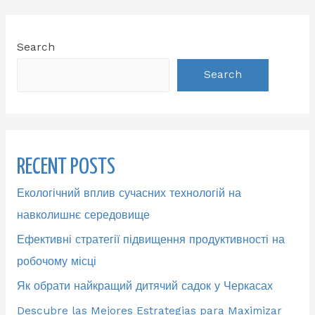
Search
Search
RECENT POSTS
Екологічний вплив сучасних технологій на
навколишнє середовище
Ефективні стратегії підвищення продуктивності на
робочому місці
Як обрати найкращий дитячий садок у Черкасах
Descubre las Mejores Estrategias para Maximizar