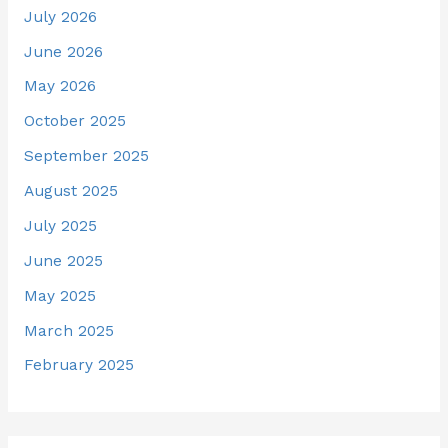
July 2026
June 2026
May 2026
October 2025
September 2025
August 2025
July 2025
June 2025
May 2025
March 2025
February 2025