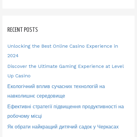
a
r
c
RECENT POSTS
h
f
Unlocking the Best Online Casino Experience in
o
2024
r
Discover the Ultimate Gaming Experience at Level
:
Up Casino
Екологічний вплив сучасних технологій на
навколишнє середовище
Ефективні стратегії підвищення продуктивності на
робочому місці
Як обрати найкращий дитячий садок у Черкасах