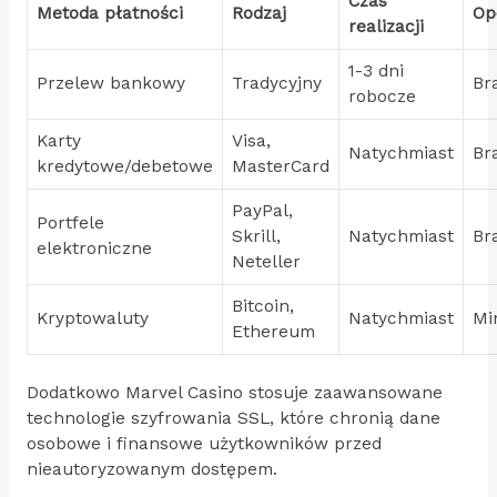
Czas
Metoda płatności
Rodzaj
Op
realizacji
1-3 dni
Przelew bankowy
Tradycyjny
Br
robocze
Karty
Visa,
Natychmiast
Br
kredytowe/debetowe
MasterCard
PayPal,
Portfele
Skrill,
Natychmiast
Br
elektroniczne
Neteller
Bitcoin,
Kryptowaluty
Natychmiast
Mi
Ethereum
Dodatkowo Marvel Casino stosuje zaawansowane
technologie szyfrowania SSL, które chronią dane
osobowe i finansowe użytkowników przed
nieautoryzowanym dostępem.