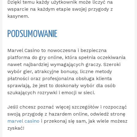
Dzięki temu każdy użytkownik może liczyć na
wsparcie na każdym etapie swojej przygody z
kasynem.
PODSUMOWANIE
Marvel Casino to nowoczesna i bezpieczna
platforma do gry online, która spełnia oczekiwania
nawet najbardziej wymagających graczy. Szeroki
wybór gier, atrakcyjne bonusy, liczne metody
płatności oraz profesjonalna obsługa klienta
sprawiają, że jest to doskonały wybór dla osób
szukających rozrywki i emocji w sieci.
Jeśli chcesz poznać więcej szczegółów i rozpocząć
swoją przygodę z hazardem online, odwiedź stronę
marvel casino
i przekonaj się sam, jak wiele możesz
zyskać!