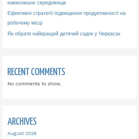
навколишнє середовище
Ефективні стратегії підвищення продуктивності на
робочому місці
Як обрати найкращий дитячий садок у Черкасах
RECENT COMMENTS
No comments to show.
ARCHIVES
August 2026