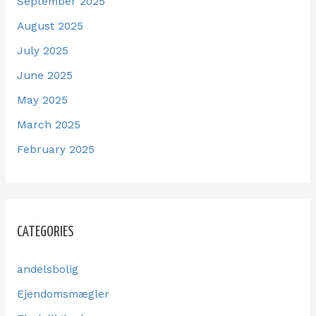
September 2025
August 2025
July 2025
June 2025
May 2025
March 2025
February 2025
CATEGORIES
andelsbolig
Ejendomsmægler