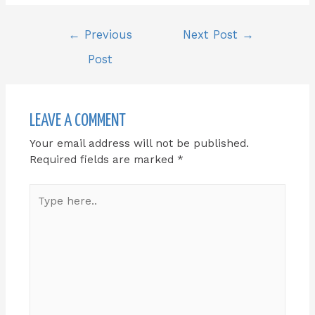
Post
←
Previous
Next Post
→
navigation
Post
LEAVE A COMMENT
Your email address will not be published.
Required fields are marked
*
Type
here..