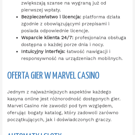
zwiększają szanse na wygraną już od
pierwszej wpłaty.
Bezpieczeństwo i licencja:
platforma działa
zgodnie z obowiązującymi przepisami i
posiada odpowiednie licencje.
Wsparcie klienta 24/7:
profesjonalna obsługa
dostępna o każdej porze dnia i nocy.
Intuicyjny interfejs:
łatwość nawigacji i
responsywność na urządzeniach mobilnych.
OFERTA GIER W MARVEL CASINO
Jednym z najważniejszych aspektów każdego
kasyna online jest różnorodność dostępnych gier.
Marvel Casino nie zawodzi pod tym względem,
oferując bogaty katalog, który zadowoli zarówno
początkujących, jak i doświadczonych graczy.