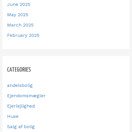
June 2025
May 2025
March 2025
February 2025
CATEGORIES
andelsbolig
Ejendomsmægler
Ejerlejlighed
Huse
Salg af bolig