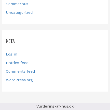
Sommerhus
Uncategorized
META
Log in
Entries feed
Comments feed
WordPress.org
Vurdering-af-hus.dk