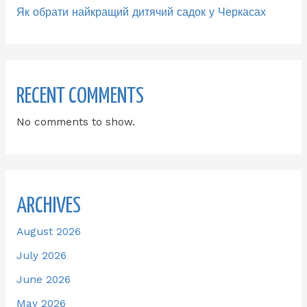
Як обрати найкращий дитячий садок у Черкасах
RECENT COMMENTS
No comments to show.
ARCHIVES
August 2026
July 2026
June 2026
May 2026