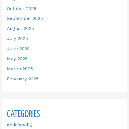
October 2025
September 2025
August 2025
July 2025
June 2025
May 2025
March 2025
February 2025
CATEGORIES
andelsbolig