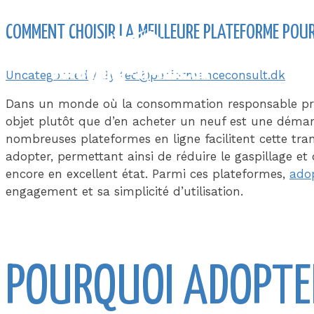
Skip
COMMENT CHOISIR LA MEILLEURE PLATEFORME POUR
to
content
Uncategorized
/ By
ted@performanceconsult.dk
Dans un monde où la consommation responsable pre
objet plutôt que d’en acheter un neuf est une démar
nombreuses plateformes en ligne facilitent cette tra
adopter, permettant ainsi de réduire le gaspillage e
encore en excellent état. Parmi ces plateformes,
ado
engagement et sa simplicité d’utilisation.
POURQUOI ADOPTE