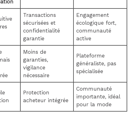
sation
Transactions
Engagement
uitive
sécurisées et
écologique fort,
tres
confidentialité
communauté
garantie
active
e
Moins de
Plateforme
mais
garanties,
généraliste, pas
vigilance
spécialisée
rée
nécessaire
Communauté
ile
Protection
importante, idéal
tion
acheteur intégrée
pour la mode