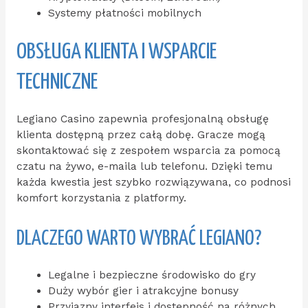
Systemy płatności mobilnych
OBSŁUGA KLIENTA I WSPARCIE
TECHNICZNE
Legiano Casino zapewnia profesjonalną obsługę
klienta dostępną przez całą dobę. Gracze mogą
skontaktować się z zespołem wsparcia za pomocą
czatu na żywo, e-maila lub telefonu. Dzięki temu
każda kwestia jest szybko rozwiązywana, co podnosi
komfort korzystania z platformy.
DLACZEGO WARTO WYBRAĆ LEGIANO?
Legalne i bezpieczne środowisko do gry
Duży wybór gier i atrakcyjne bonusy
Przyjazny interfejs i dostępność na różnych