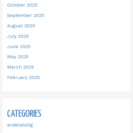
October 2025
September 2025
August 2025
July 2025
June 2025
May 2025
March 2025
February 2025
CATEGORIES
andelsbolig