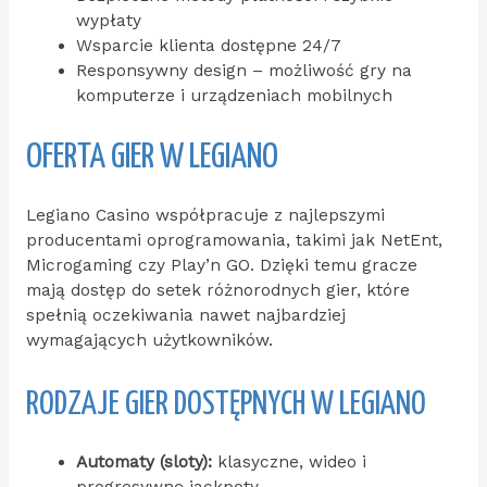
wypłaty
Wsparcie klienta dostępne 24/7
Responsywny design – możliwość gry na
komputerze i urządzeniach mobilnych
OFERTA GIER W LEGIANO
Legiano Casino współpracuje z najlepszymi
producentami oprogramowania, takimi jak NetEnt,
Microgaming czy Play’n GO. Dzięki temu gracze
mają dostęp do setek różnorodnych gier, które
spełnią oczekiwania nawet najbardziej
wymagających użytkowników.
RODZAJE GIER DOSTĘPNYCH W LEGIANO
Automaty (sloty):
klasyczne, wideo i
progresywne jackpoty