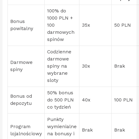
100% do
1000 PLN +
Bonus
100
35x
50 PLN
powitalny
darmowych
spinów
Codzienne
darmowe
Darmowe
spiny na
30x
Brak
spiny
wybrane
sloty
50% bonus
Bonus od
do 500 PLN
40x
100 PLN
depozytu
co tydzień
Punkty
Program
wymienialne
Brak
Brak
lojalnościowy
na bonusy i