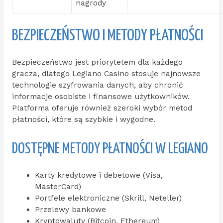
nagrody
BEZPIECZEŃSTWO I METODY PŁATNOŚCI
Bezpieczeństwo jest priorytetem dla każdego
gracza, dlatego Legiano Casino stosuje najnowsze
technologie szyfrowania danych, aby chronić
informacje osobiste i finansowe użytkowników.
Platforma oferuje również szeroki wybór metod
płatności, które są szybkie i wygodne.
DOSTĘPNE METODY PŁATNOŚCI W LEGIANO
Karty kredytowe i debetowe (Visa,
MasterCard)
Portfele elektroniczne (Skrill, Neteller)
Przelewy bankowe
Kryptowaluty (Bitcoin, Ethereum)