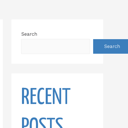
Search
Search
RECENT
POSTS