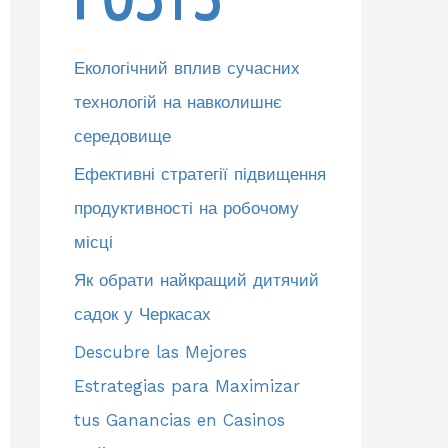
Екологічний вплив сучасних
технологій на навколишнє
середовище
Ефективні стратегії підвищення
продуктивності на робочому
місці
Як обрати найкращий дитячий
садок у Черкасах
Descubre las Mejores
Estrategias para Maximizar
tus Ganancias en Casinos