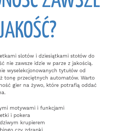
DNOŚĆ ZAWSZE
JAKOŚĆ?
etkami slotów i dziesiątkami stołów do
ść nie zawsze idzie w parze z jakością.
nnie wyselekcjonowanych tytułów od
 tonę przeciętnych automatów. Warto
ość gier na żywo, które potrafią oddać
na.
ymi motywami i funkcjami
etki i pokera
wdziwym krupierem
 bingo czy zdrapki