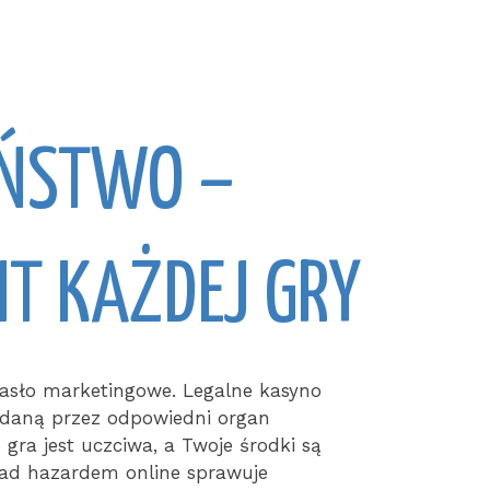
EŃSTWO –
T KAŻDEJ GRY
hasło marketingowe. Legalne kasyno
ydaną przez odpowiedni organ
 gra jest uczciwa, a Twoje środki są
nad hazardem online sprawuje