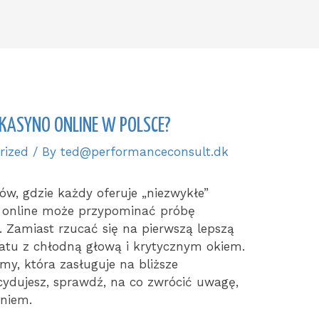
KASYNO ONLINE W POLSCE?
rized
/ By
ted@performanceconsult.dk
ów, gdzie każdy oferuje „niezwykłe”
 online może przypominać próbę
a. Zamiast rzucać się na pierwszą lepszą
atu z chłodną głową i krytycznym okiem.
my, która zasługuje na bliższe
ecydujesz, sprawdź, na co zwrócić uwagę,
aniem.