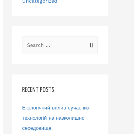
Uncategorized
RECENT POSTS
Екологічний вплив сучасних
технологій на навколишнє
середовище