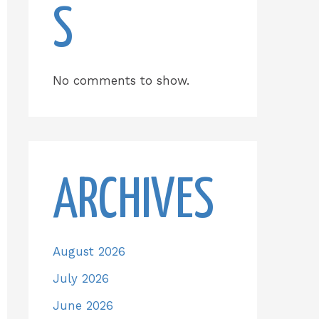
S
No comments to show.
ARCHIVES
August 2026
July 2026
June 2026