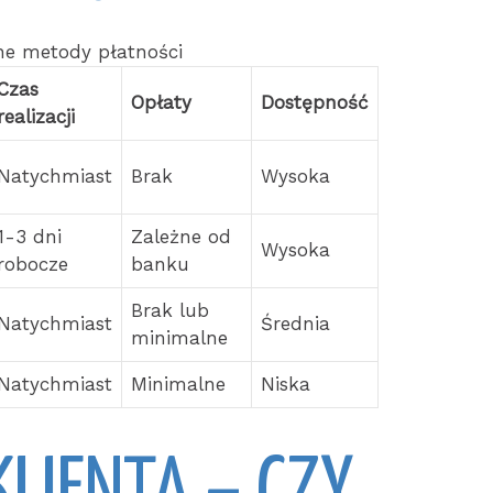
ne metody płatności
Czas
Opłaty
Dostępność
realizacji
Natychmiast
Brak
Wysoka
1-3 dni
Zależne od
Wysoka
robocze
banku
Brak lub
Natychmiast
Średnia
minimalne
Natychmiast
Minimalne
Niska