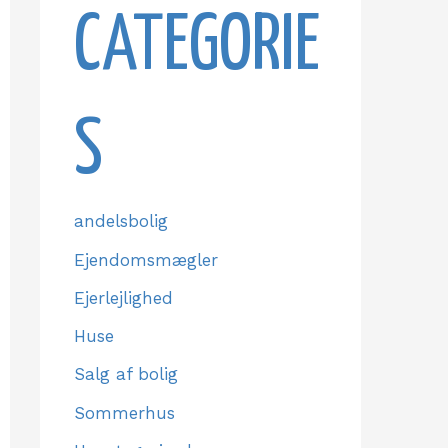
CATEGORIE
S
andelsbolig
Ejendomsmægler
Ejerlejlighed
Huse
Salg af bolig
Sommerhus