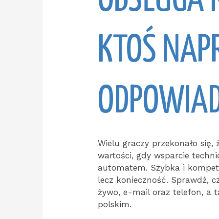
OBSŁUGA K
KTOŚ NAP
ODPOWIA
Wielu graczy przekonało się, 
wartości, gdy wsparcie tech
automatem. Szybka i kompeten
lecz konieczność. Sprawdź, c
żywo, e-mail oraz telefon, a 
polskim.