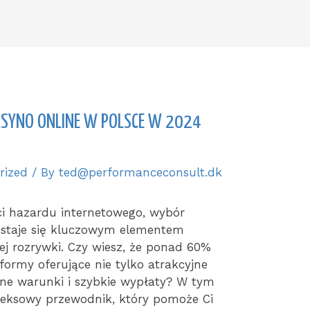
ASYNO ONLINE W POLSCE W 2024
rized
/ By
ted@performanceconsult.dk
ci hazardu internetowego, wybór
 staje się kluczowym elementem
cej rozrywki. Czy wiesz, że ponad 60%
tformy oferujące nie tylko atrakcyjne
tne warunki i szybkie wypłaty? W tym
eksowy przewodnik, który pomoże Ci