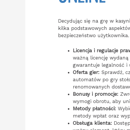
Decydując się na grę w kasy
kilka podstawowych aspektów
bezpieczeństwo użytkownika.
Licencja i regulacje pra
ważną licencję wydaną 
gwarantuje legalność i
Oferta gier:
Sprawdź, cz
automatów po gry stoło
renomowanych dostaw
Bonusy i promocje:
Zwró
wymogi obrotu, aby uni
Metody płatności:
Wybie
metody wpłat oraz wypł
Obsługa klienta:
Dostęp