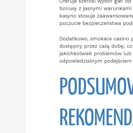
Oferuje szeroki wybór gier od
bonusy z jasnymi warunkami o
kasyno stosuje zaawansowane
poczucie bezpieczeństwa podc
Dodatkowo, smokace casino p
dostępny przez całą dobę, c
jakichkolwiek problemów lub 
odpowiedzialnym podejściem
PODSUMOW
REKOMEND