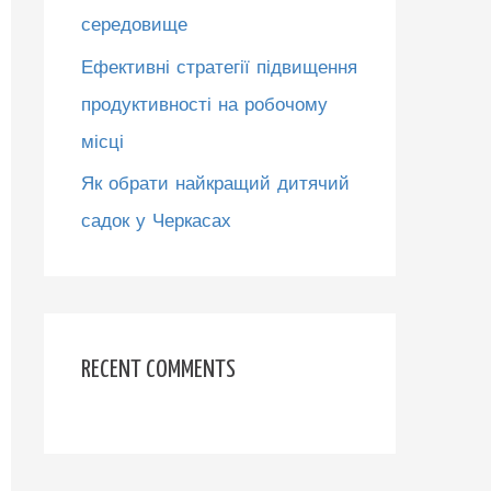
середовище
Ефективні стратегії підвищення
продуктивності на робочому
місці
Як обрати найкращий дитячий
садок у Черкасах
RECENT COMMENTS