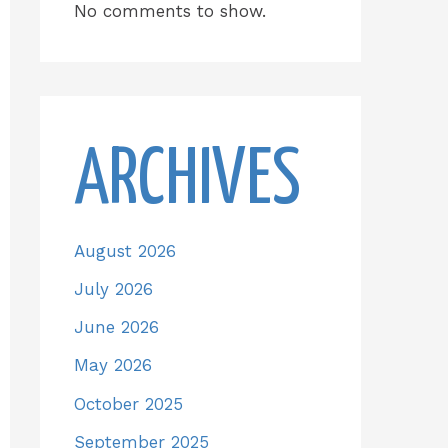
No comments to show.
ARCHIVES
August 2026
July 2026
June 2026
May 2026
October 2025
September 2025