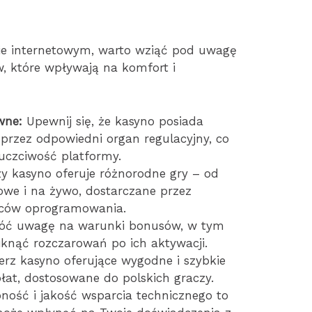
nie internetowym, warto wziąć pod uwagę
, które wpływają na komfort i
wne:
Upewnij się, że kasyno posiada
przez odpowiedni organ regulacyjny, co
 uczciwość platformy.
y kasyno oferuje różnorodne gry – od
we i na żywo, dostarczane przez
ców oprogramowania.
ć uwagę na warunki bonusów, w tym
knąć rozczarowań po ich aktywacji.
rz kasyno oferujące wygodne i szybkie
at, dostosowane do polskich graczy.
ność i jakość wsparcia technicznego to