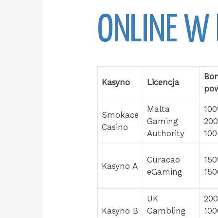
ONLINE W 
Bo
Kasyno
Licencja
pow
Malta
10
Smokace
Gaming
200
Casino
Authority
100
Curacao
15
Kasyno A
eGaming
150
UK
20
Kasyno B
Gambling
100