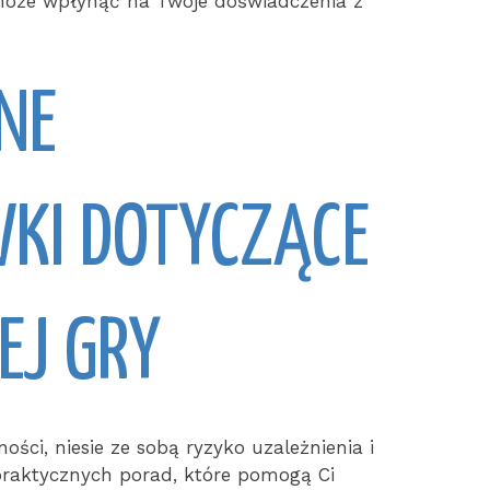
może wpłynąć na Twoje doświadczenia z
NE
I DOTYCZĄCE
EJ GRY
ości, niesie ze sobą ryzyko uzależnienia i
 praktycznych porad, które pomogą Ci