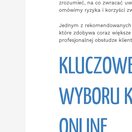
zrozumieć, na co zwracać uw
omówimy ryzyka i korzyści zw
Jednym z rekomendowanych m
które zdobywa coraz większe uz
profesjonalnej obsłudze klient
KLUCZOWE
WYBORU 
ONLINE