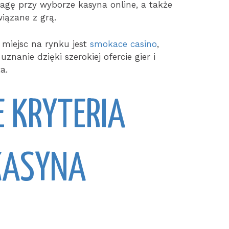
agę przy wyborze kasyna online, a także
iązane z grą.
iejsc na rynku jest
smokace casino
,
nanie dzięki szerokiej ofercie gier i
a.
 KRYTERIA
KASYNA