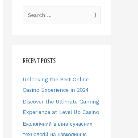
S
e
a
r
c
RECENT POSTS
h
f
Unlocking the Best Online
o
Casino Experience in 2024
r
Discover the Ultimate Gaming
:
Experience at Level Up Casino
Екологічний вплив сучасних
технологій на навколишнє