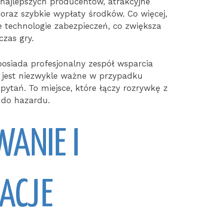
 najlepszych producentów, atrakcyjne
raz szybkie wypłaty środków. Co więcej,
 technologie zabezpieczeń, co zwiększa
zas gry.
osiada profesjonalny zespół wsparcia
o jest niezwykle ważne w przypadku
pytań. To miejsce, które łączy rozrywkę z
 do hazardu.
ANIE I
ACJE