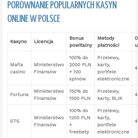
PORÓWNANIE POPULARNYCH KASYN
ONLINE W POLSCE
Bonus
Metody
O
Kasyno
Licencja
powitalny
płatności
u
100% do
Przelewy,
Mafia
Ministerstwo
2000 PLN
karty,
4
casino
Finansów
+ 100
portfele
spinów
elektroniczne
Ministerstwo
150% do
Przelewy,
Fortuna
4
Finansów
1500 PLN
karty, BLIK
100% do
Przelewy,
Ministerstwo
1200 PLN
karty,
STS
4
Finansów
+
portfele
freebety
elektroniczne