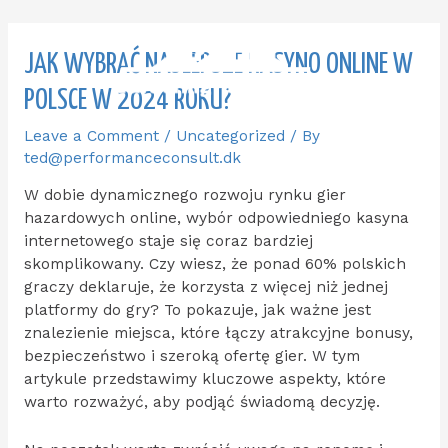
JAK WYBRAĆ NAJLEPSZE KASYNO ONLINE W
POLSCE W 2024 ROKU?
Leave a Comment
/
Uncategorized
/ By
ted@performanceconsult.dk
W dobie dynamicznego rozwoju rynku gier
hazardowych online, wybór odpowiedniego kasyna
internetowego staje się coraz bardziej
skomplikowany. Czy wiesz, że ponad 60% polskich
graczy deklaruje, że korzysta z więcej niż jednej
platformy do gry? To pokazuje, jak ważne jest
znalezienie miejsca, które łączy atrakcyjne bonusy,
bezpieczeństwo i szeroką ofertę gier. W tym
artykule przedstawimy kluczowe aspekty, które
warto rozważyć, aby podjąć świadomą decyzję.