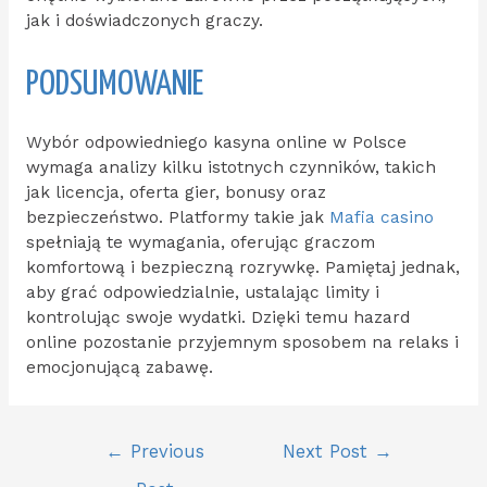
jak i doświadczonych graczy.
PODSUMOWANIE
Wybór odpowiedniego kasyna online w Polsce
wymaga analizy kilku istotnych czynników, takich
jak licencja, oferta gier, bonusy oraz
bezpieczeństwo. Platformy takie jak
Mafia casino
spełniają te wymagania, oferując graczom
komfortową i bezpieczną rozrywkę. Pamiętaj jednak,
aby grać odpowiedzialnie, ustalając limity i
kontrolując swoje wydatki. Dzięki temu hazard
online pozostanie przyjemnym sposobem na relaks i
emocjonującą zabawę.
←
Previous
Next Post
→