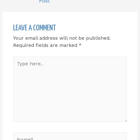
Post
LEAVE A COMMENT
Your email address will not be published.
Required fields are marked
*