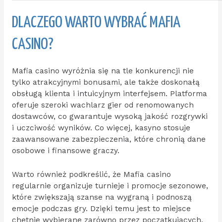
DLACZEGO WARTO WYBRAĆ MAFIA
CASINO?
Mafia casino wyróżnia się na tle konkurencji nie
tylko atrakcyjnymi bonusami, ale także doskonałą
obsługą klienta i intuicyjnym interfejsem. Platforma
oferuje szeroki wachlarz gier od renomowanych
dostawców, co gwarantuje wysoką jakość rozgrywki
i uczciwość wyników. Co więcej, kasyno stosuje
zaawansowane zabezpieczenia, które chronią dane
osobowe i finansowe graczy.
Warto również podkreślić, że Mafia casino
regularnie organizuje turnieje i promocje sezonowe,
które zwiększają szanse na wygraną i podnoszą
emocje podczas gry. Dzięki temu jest to miejsce
chętnie wybierane zarówno przez początkujących,