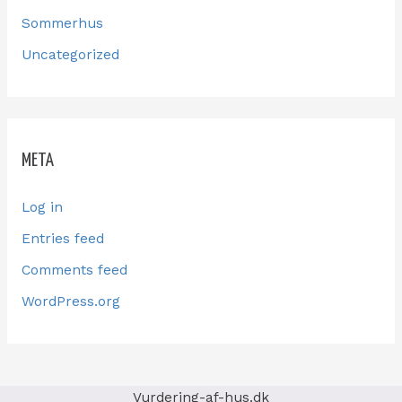
Sommerhus
Uncategorized
META
Log in
Entries feed
Comments feed
WordPress.org
Vurdering-af-hus.dk