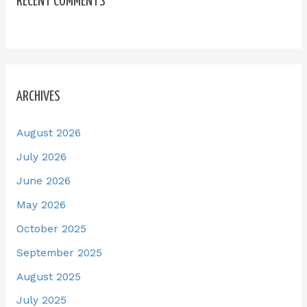
RECENT COMMENTS
ARCHIVES
August 2026
July 2026
June 2026
May 2026
October 2025
September 2025
August 2025
July 2025