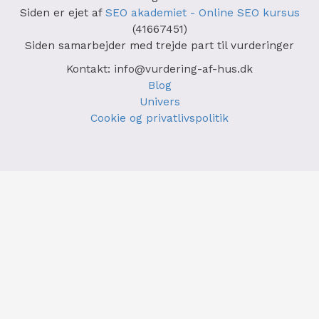
Siden er ejet af
SEO akademiet - Online SEO kursus
(
41667451
)
Siden samarbejder med trejde part til vurderinger
Kontakt: info@vurdering-af-hus.dk
Blog
Univers
Cookie og privatlivspolitik