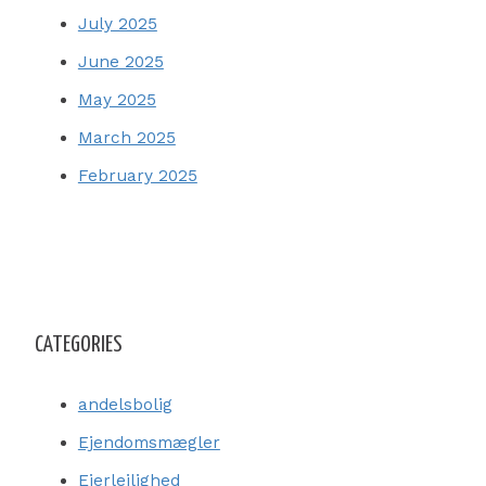
July 2025
June 2025
May 2025
March 2025
February 2025
CATEGORIES
andelsbolig
Ejendomsmægler
Ejerlejlighed