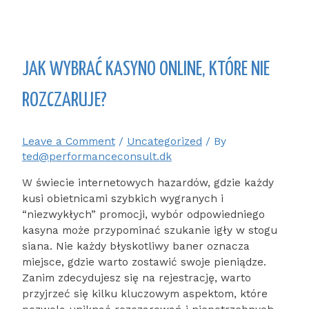
Skip
to
content
JAK WYBRAĆ KASYNO ONLINE, KTÓRE NIE
ROZCZARUJE?
Leave a Comment
/
Uncategorized
/ By
ted@performanceconsult.dk
W świecie internetowych hazardów, gdzie każdy
kusi obietnicami szybkich wygranych i
“niezwykłych” promocji, wybór odpowiedniego
kasyna może przypominać szukanie igły w stogu
siana. Nie każdy błyskotliwy baner oznacza
miejsce, gdzie warto zostawić swoje pieniądze.
Zanim zdecydujesz się na rejestrację, warto
przyjrzeć się kilku kluczowym aspektom, które