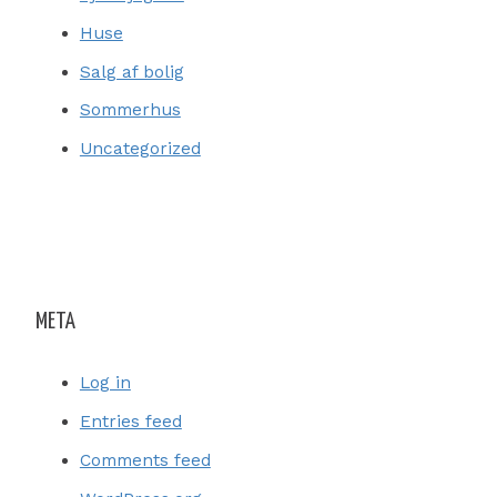
Huse
Salg af bolig
Sommerhus
Uncategorized
META
Log in
Entries feed
Comments feed