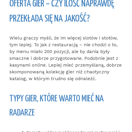
OFERTA GIER – CZY ILOŚĆ NAPRAWDĘ
PRZEKŁADA SIĘ NA JAKOŚĆ?
Wielu graczy myśli, że im więcej slotów i stołów,
tym lepiej. To jak z restauracją – nie chodzi o to,
by menu miało 200 pozycji, ale by dania były
smaczne i dobrze przygotowane. Podobnie jest z
kasynami online. Lepiej mieć przemyślaną, dobrze
skomponowaną kolekcję gier niż chaotyczny
katalog, w którym trudno się odnaleźć.
TYPY GIER, KTÓRE WARTO MIEĆ NA
RADARZE