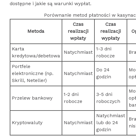
dostępne i jakie są warunki wypłat.
Porównanie metod płatności w kasynac
Czas
Czas
Metoda
realizacji
realizacji
O
wpłaty
wypłaty
Karta
1-3 dni
Natychmiast
Br
kredytowa/debetowa
robocze
Portfele
Do 24
Mo
elektroniczne (np.
Natychmiast
godzin
opł
Skrill, Neteller)
Mo
1-2 dni
3-5 dni
Przelew bankowy
opł
robocze
roboczych
ba
Natychmiast
Br
Kryptowaluty
Natychmiast
lub do 24
nis
godzin