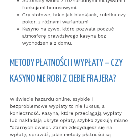
Automaty wideo z różnorodnymi motywami i
funkcjami bonusowymi.
Gry stołowe, takie jak blackjack, ruletka czy
poker, z różnymi wariantami.
Kasyno na żywo, które pozwala poczuć
atmosferę prawdziwego kasyna bez
wychodzenia z domu.
METODY PŁATNOŚCI I WYPŁATY – CZY
KASYNO NIE ROBI Z CIEBIE FRAJERA?
W świecie hazardu online, szybkie i
bezproblemowe wypłaty to nie luksus, a
konieczność. Kasyna, które przeciągają wypłaty
lub nakładają ukryte opłaty, szybko zyskują miano
“czarnych owiec”. Zanim zdecydujesz się na
wpłatę, sprawdź, jakie metody płatności są