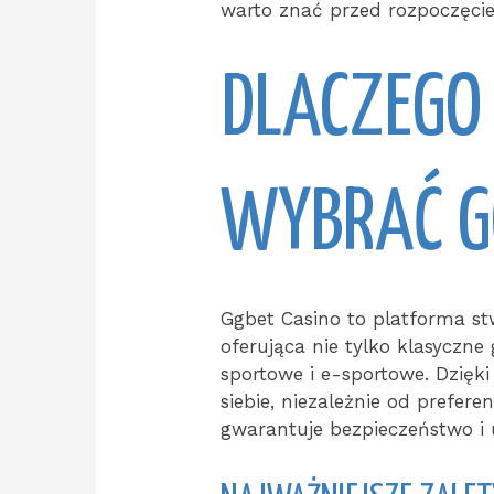
warto znać przed rozpoczęci
DLACZEGO
WYBRAĆ G
Ggbet Casino to platforma st
oferująca nie tylko klasyczne
sportowe i e-sportowe. Dzięk
siebie, niezależnie od preferen
gwarantuje bezpieczeństwo i 