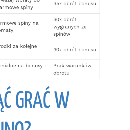
35x obrót bonusu
darmowe spiny
30x obrót
armowe spiny na
wygranych ze
omaty
spinów
odki za kolejne
30x obrót bonusu
nialne na bonusy i
Brak warunków
obrotu
ĄĆ GRAĆ W