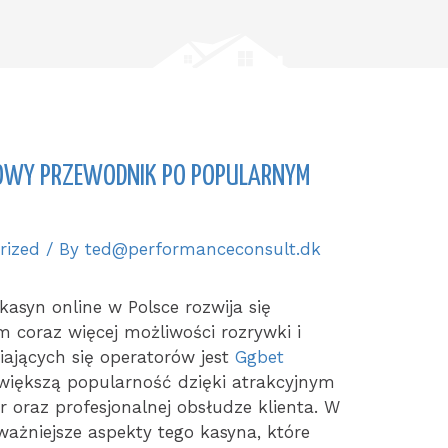
SOWY PRZEWODNIK PO POPULARNYM
rized
/ By
ted@performanceconsult.dk
kasyn online w Polsce rozwija się
m coraz więcej możliwości rozrywki i
ających się operatorów jest
Ggbet
 większą popularność dzięki atrakcyjnym
er oraz profesjonalnej obsłudze klienta. W
ważniejsze aspekty tego kasyna, które