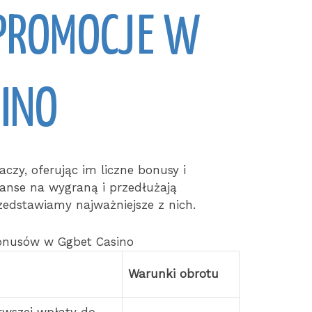
 PROMOCJE W
SINO
czy, oferując im liczne bonusy i
zanse na wygraną i przedłużają
zedstawiamy najważniejsze z nich.
onusów w Ggbet Casino
Warunki obrotu
rwszej wpłaty do