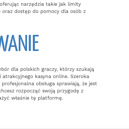
ferując narzędzia takie jak limity
 oraz dostęp do pomocy dla osób z
WANIE
bór dla polskich graczy, którzy szukają
 atrakcyjnego kasyna online. Szeroka
z profesjonalna obsługa sprawiają, że jest
i chcesz rozpocząć swoją przygodę z
żyć właśnie tę platformę.