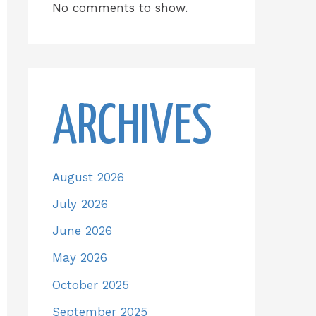
No comments to show.
ARCHIVES
August 2026
July 2026
June 2026
May 2026
October 2025
September 2025