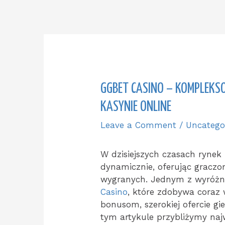
GGBET CASINO – KOMPLEK
KASYNIE ONLINE
Leave a Comment
/
Uncatego
W dzisiejszych czasach rynek 
dynamicznie, oferując graczo
wygranych. Jednym z wyróżni
Casino
, które zdobywa coraz
bonusom, szerokiej ofercie gi
tym artykule przybliżymy naj