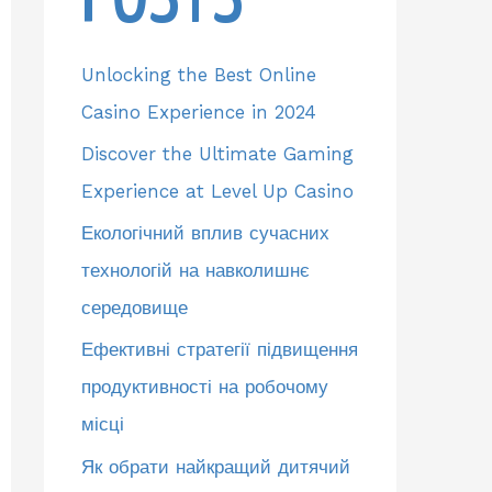
Unlocking the Best Online
Casino Experience in 2024
Discover the Ultimate Gaming
Experience at Level Up Casino
Екологічний вплив сучасних
технологій на навколишнє
середовище
Ефективні стратегії підвищення
продуктивності на робочому
місці
Як обрати найкращий дитячий