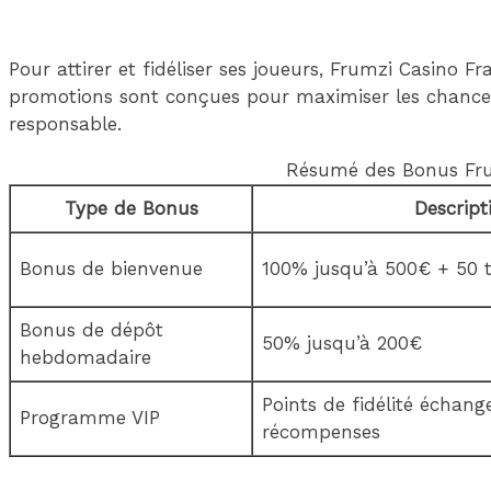
Pour attirer et fidéliser ses joueurs, Frumzi Casino F
promotions sont conçues pour maximiser les chances 
responsable.
Résumé des Bonus Fru
Type de Bonus
Descript
Bonus de bienvenue
100% jusqu’à 500€ + 50 t
Bonus de dépôt
50% jusqu’à 200€
hebdomadaire
Points de fidélité échang
Programme VIP
récompenses