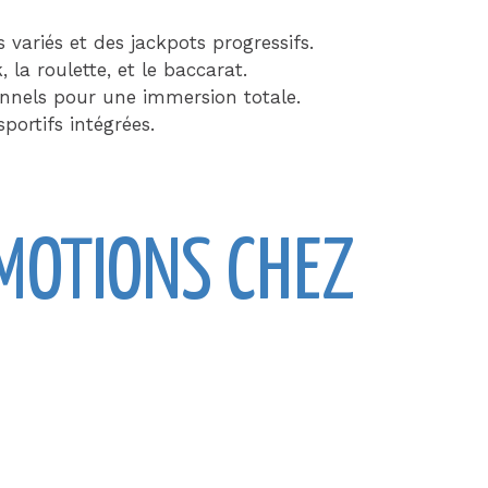
ariés et des jackpots progressifs.
la roulette, et le baccarat.
onnels pour une immersion totale.
portifs intégrées.
MOTIONS CHEZ