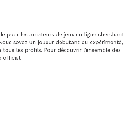
de pour les amateurs de jeux en ligne cherchant
ue vous soyez un joueur débutant ou expérimenté,
 tous les profils. Pour découvrir l’ensemble des
 officiel.