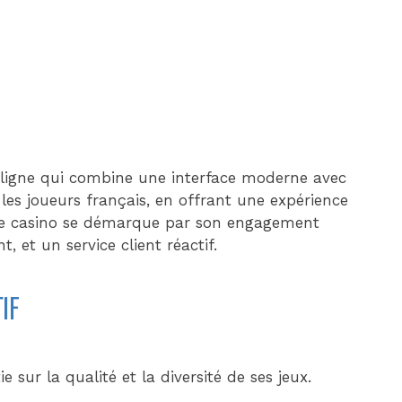
 ligne qui combine une interface moderne avec
 les joueurs français, en offrant une expérience
 Ce casino se démarque par son engagement
, et un service client réactif.
IF
 sur la qualité et la diversité de ses jeux.