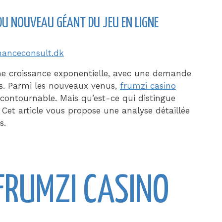
DU NOUVEAU GÉANT DU JEU EN LIGNE
anceconsult.dk
ne croissance exponentielle, avec une demande
es. Parmi les nouveaux venus,
frumzi casino
ontournable. Mais qu’est-ce qui distingue
 Cet article vous propose une analyse détaillée
s.
FRUMZI CASINO