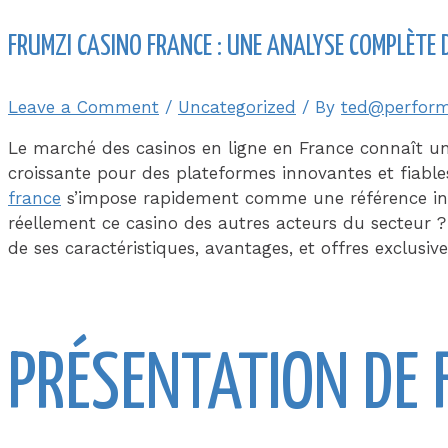
Skip
FRUMZI CASINO FRANCE : UNE ANALYSE COMPLÈTE 
to
content
Leave a Comment
/
Uncategorized
/ By
ted@perform
Le marché des casinos en ligne en France connaît u
croissante pour des plateformes innovantes et fiabl
france
s’impose rapidement comme une référence inc
réellement ce casino des autres acteurs du secteur ?
de ses caractéristiques, avantages, et offres exclusive
PRÉSENTATION DE 