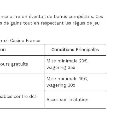
rance offre un éventail de bonus compétitifs. Ces
de gains tout en respectant les règles de jeu
mzi Casino France
ion
Conditions Principales
Mise minimale 20€,
ours gratuits
wagering 35x
Mise minimale 15€,
wagering 30x
eables contre des
Accès sur invitation