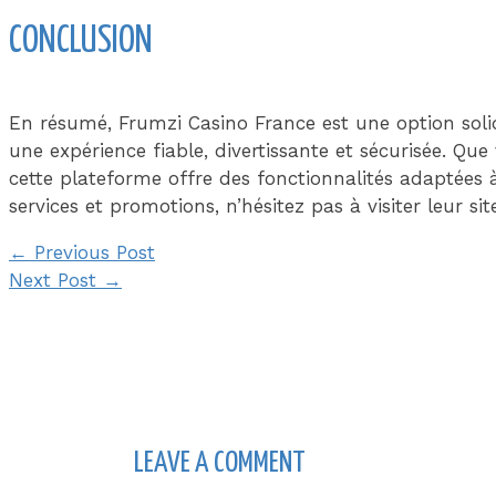
CONCLUSION
En résumé, Frumzi Casino France est une option soli
une expérience fiable, divertissante et sécurisée. Q
cette plateforme offre des fonctionnalités adaptées à
services et promotions, n’hésitez pas à visiter leur site
Post
←
Previous Post
navigation
Next Post
→
LEAVE A COMMENT