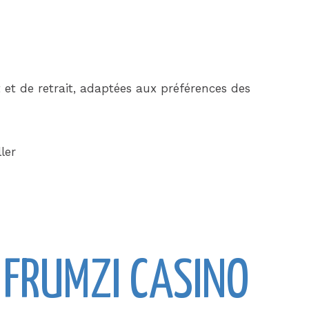
et de retrait, adaptées aux préférences des
ler
 FRUMZI CASINO