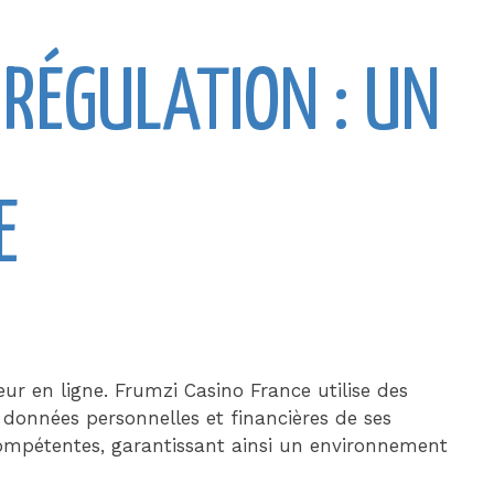
 RÉGULATION : UN
E
ur en ligne. Frumzi Casino France utilise des
données personnelles et financières de ses
és compétentes, garantissant ainsi un environnement