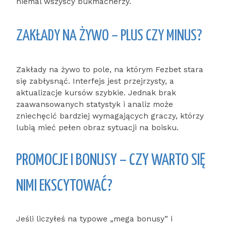
niemal wszyscy bukmacherzy.
ZAKŁADY NA ŻYWO – PLUS CZY MINUS?
Zakłady na żywo to pole, na którym Fezbet stara
się zabłysnąć. Interfejs jest przejrzysty, a
aktualizacje kursów szybkie. Jednak brak
zaawansowanych statystyk i analiz może
zniechęcić bardziej wymagających graczy, którzy
lubią mieć pełen obraz sytuacji na boisku.
PROMOCJE I BONUSY – CZY WARTO SIĘ
NIMI EKSCYTOWAĆ?
Jeśli liczyłeś na typowe „mega bonusy” i