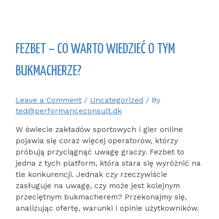
Skip
to
content
FEZBET – CO WARTO WIEDZIEĆ O TYM
BUKMACHERZE?
Leave a Comment
/
Uncategorized
/ By
ted@performanceconsult.dk
W świecie zakładów sportowych i gier online
pojawia się coraz więcej operatorów, którzy
próbują przyciągnąć uwagę graczy. Fezbet to
jedna z tych platform, która stara się wyróżnić na
tle konkurencji. Jednak czy rzeczywiście
zasługuje na uwagę, czy może jest kolejnym
przeciętnym bukmacherem? Przekonajmy się,
analizując ofertę, warunki i opinie użytkowników.