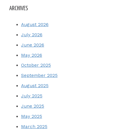
ARCHIVES
August 2026
July 2026
June 2026
May 2026
October 2025
September 2025
August 2025
July 2025
June 2025
May 2025
March 2025