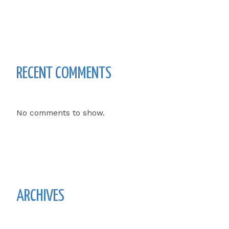
RECENT COMMENTS
No comments to show.
ARCHIVES