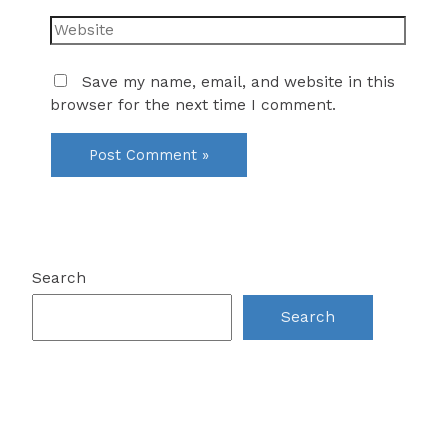
Website
Save my name, email, and website in this
browser for the next time I comment.
Search
Search