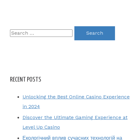
S
e
a
r
c
h
RECENT POSTS
f
Unlocking the Best Online Casino Experience
o
in 2024
r
Discover the Ultimate Gaming Experience at
:
Level Up Casino
Екологічний вплив сучасних технологій на