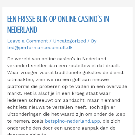
EEN FRISSE BLIK OP ONLINE CASINO’S IN
NEDERLAND
Leave a Comment
/
Uncategorized
/ By
ted@performanceconsult.dk
De wereld van online casino’s in Nederland
verandert sneller dan een roulettewiel dat draait.
Waar vroeger vooral traditionele goksites de dienst
uitmaakten, zien we nu een golf aan nieuwe
platforms die proberen op te vallen in een overvolle
markt. Het is alsof je in een kroeg staat waar
iedereen schreeuwt om aandacht, maar niemand
echt iets nieuws te vertellen heeft. Toch zijn er
uitzonderingen die het waard zijn om onder de loep
te nemen, zoals
betspino-nederland.app
, die zich
onderscheiden door een andere aanpak dan de