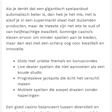
Als je denkt dat een gigantisch spelaanbod
automatisch beter is, dan heb je het mis. Het is
alsof je in een supermarkt staat met duizenden
producten, maar de meeste zijn net iets te oud of
van twijfelachtige kwaliteit. Sommige casino’s
kiezen ervoor om minder spellen aan te bieden,
maar dan wel met een scherp oog voor kwaliteit en
innovatie.
Slots met unieke thema’s en bonusrondes
Live dealer spellen die niet aanvoelen als een
koude studio
Progressieve jackpots die écht het verschil
maken
Mobiele spellen die soepel draaien zonder
haperingen
Een goed casino balanceert tussen diversiteit en