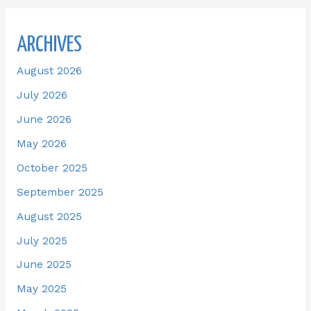
ARCHIVES
August 2026
July 2026
June 2026
May 2026
October 2025
September 2025
August 2025
July 2025
June 2025
May 2025