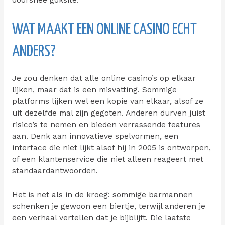
doorsnee goksite.
WAT MAAKT EEN ONLINE CASINO ECHT
ANDERS?
Je zou denken dat alle online casino’s op elkaar
lijken, maar dat is een misvatting. Sommige
platforms lijken wel een kopie van elkaar, alsof ze
uit dezelfde mal zijn gegoten. Anderen durven juist
risico’s te nemen en bieden verrassende features
aan. Denk aan innovatieve spelvormen, een
interface die niet lijkt alsof hij in 2005 is ontworpen,
of een klantenservice die niet alleen reageert met
standaardantwoorden.
Het is net als in de kroeg: sommige barmannen
schenken je gewoon een biertje, terwijl anderen je
een verhaal vertellen dat je bijblijft. Die laatste