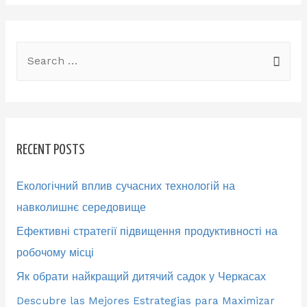
S
e
a
r
c
RECENT POSTS
h
f
Екологічний вплив сучасних технологій на
o
навколишнє середовище
r
Ефективні стратегії підвищення продуктивності на
:
робочому місці
Як обрати найкращий дитячий садок у Черкасах
Descubre las Mejores Estrategias para Maximizar