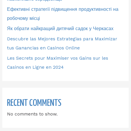
Ефективні стратегії підвищення продуктивності на
робочому місці
Як обрати найкращий дитячий садок у Черкасах
Descubre las Mejores Estrategias para Maximizar
tus Ganancias en Casinos Online
Les Secrets pour Maximiser vos Gains sur les
Casinos en Ligne en 2024
RECENT COMMENTS
No comments to show.