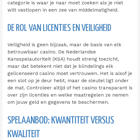
categorie is waar je naar moet zoeken als je niet
wilt vastlopen in een zee van middelmatigheid.
DE ROL VAN LICENTIES EN VEILIGHEID
Veiligheid is geen bijzaak, maar de basis van elk
betrouwbaar casino. De Nederlandse
Kansspelautoriteit (KSA) houdt streng toezicht,
maar dat betekent niet dat je blindelings elk
gelicenseerd casino moet vertrouwen. Het is alsof je
een slot op je deur hebt, maar de sleutel ligt onder
de mat. Controleer altijd of het casino transparant is
over zijn licenties en welke maatregelen ze nemen
om jouw geld en gegevens te beschermen.
SPELAANBOD: KWANTITEIT VERSUS
KWALITEIT