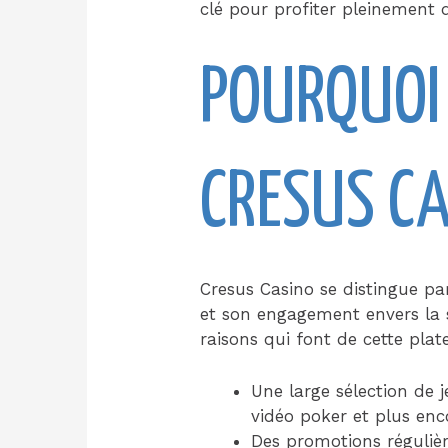
clé pour profiter pleinement d
POURQUOI 
CRESUS CA
Cresus Casino se distingue par
et son engagement envers la s
raisons qui font de cette plat
Une large sélection de j
vidéo poker et plus enc
Des promotions réguliè