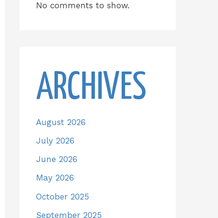
No comments to show.
ARCHIVES
August 2026
July 2026
June 2026
May 2026
October 2025
September 2025