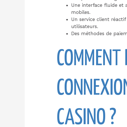
Une interface fluide et 
mobiles.
Un service client réact
utilisateurs.
Des méthodes de paieme
COMMENT 
CONNEXIO
CASINO ?