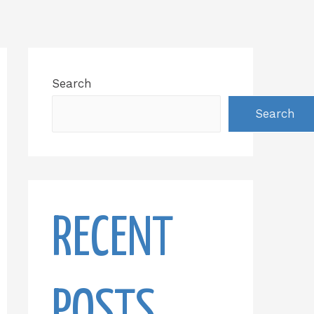
Search
Search
RECENT
POSTS