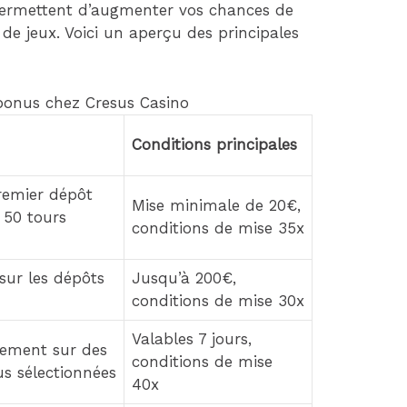
permettent d’augmenter vos chances de
de jeux. Voici un aperçu des principales
bonus chez Cresus Casino
Conditions principales
remier dépôt
Mise minimale de 20€,
 50 tours
conditions de mise 35x
ur les dépôts
Jusqu’à 200€,
conditions de mise 30x
Valables 7 jours,
èrement sur des
conditions de mise
s sélectionnées
40x