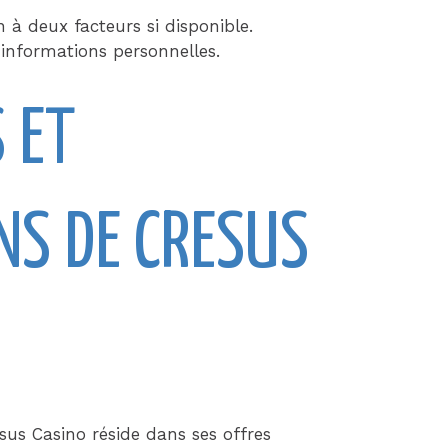
on à deux facteurs si disponible.
informations personnelles.
 ET
NS DE CRESUS
us Casino réside dans ses offres