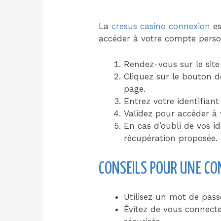
La
cresus casino connexion
es
accéder à votre compte personn
Rendez-vous sur le site 
Cliquez sur le bouton d
page.
Entrez votre identifiant
Validez pour accéder à 
En cas d’oubli de vos ide
récupération proposée.
CONSEILS POUR UNE CO
Utilisez un mot de pas
Évitez de vous connecte