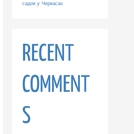
садок у Черкасах
RECENT
COMMENT
S