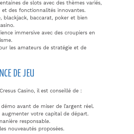
entaines de slots avec des thèmes variés,
 et des fonctionnalités innovantes.
, blackjack, baccarat, poker et bien
asino.
ience immersive avec des croupiers en
lisme.
ur les amateurs de stratégie et de
NCE DE JEU
Cresus Casino, il est conseillé de :
 démo avant de miser de l’argent réel.
 augmenter votre capital de départ.
manière responsable.
 les nouveautés proposées.