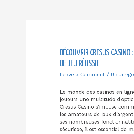
DÉCOUVRIR CRESUS CASINO :
DE JEU RÉUSSIE
Leave a Comment
/
Uncatego
Le monde des casinos en ligne
joueurs une multitude d’optio
Cresus Casino s’impose comm
les amateurs de jeux d’argent v
ses nombreuses fonctionnalité
sécurisée, il est essentiel de m