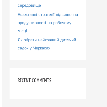
середовище
Ефективні стратегії підвищення
продуктивності на робочому
місці
Як обрати найкращий дитячий
садок у Черкасах
RECENT COMMENTS