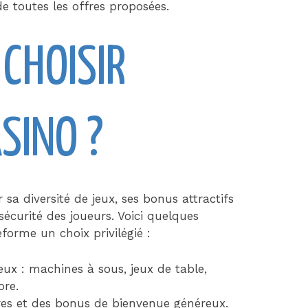
e toutes les offres proposées.
CHOISIR
SINO ?
 sa diversité de jeux, ses bonus attractifs
écurité des joueurs. Voici quelques
eforme un choix privilégié :
eux : machines à sous, jeux de table,
ore.
res et des bonus de bienvenue généreux.