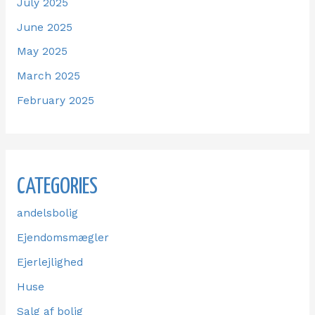
July 2025
June 2025
May 2025
March 2025
February 2025
CATEGORIES
andelsbolig
Ejendomsmægler
Ejerlejlighed
Huse
Salg af bolig