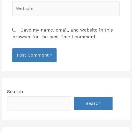
Website
Save my name, email, and website in this
browser for the next time I comment.
Search
Search