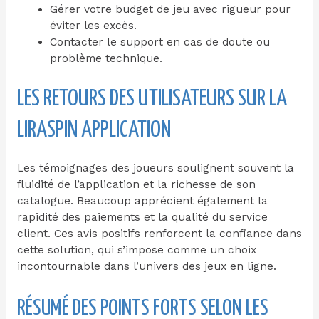
Gérer votre budget de jeu avec rigueur pour
éviter les excès.
Contacter le support en cas de doute ou
problème technique.
LES RETOURS DES UTILISATEURS SUR LA
LIRASPIN APPLICATION
Les témoignages des joueurs soulignent souvent la
fluidité de l’application et la richesse de son
catalogue. Beaucoup apprécient également la
rapidité des paiements et la qualité du service
client. Ces avis positifs renforcent la confiance dans
cette solution, qui s’impose comme un choix
incontournable dans l’univers des jeux en ligne.
RÉSUMÉ DES POINTS FORTS SELON LES