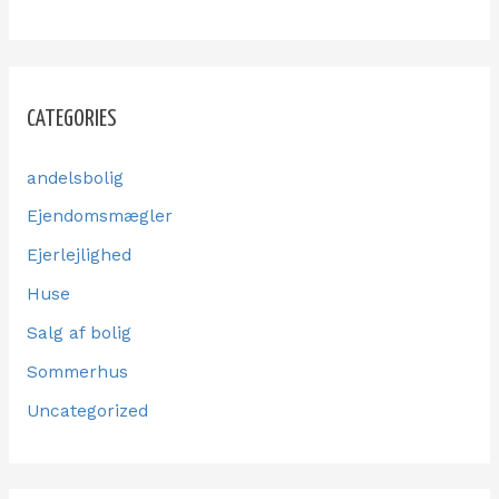
CATEGORIES
andelsbolig
Ejendomsmægler
Ejerlejlighed
Huse
Salg af bolig
Sommerhus
Uncategorized