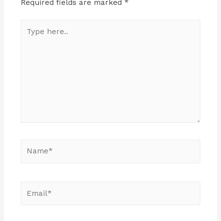
Required fields are marked
*
Type
here..
Name*
Email*