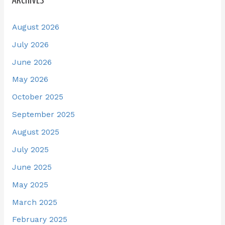
ARCHIVES
August 2026
July 2026
June 2026
May 2026
October 2025
September 2025
August 2025
July 2025
June 2025
May 2025
March 2025
February 2025