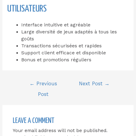
UTILISATEURS
Interface intuitive et agréable
Large diversité de jeux adaptés à tous les
goûts
Transactions sécurisées et rapides
Support client efficace et disponible
Bonus et promotions réguliers
Post
←
Previous
Next Post
→
navigation
Post
LEAVE A COMMENT
Your email address will not be published.