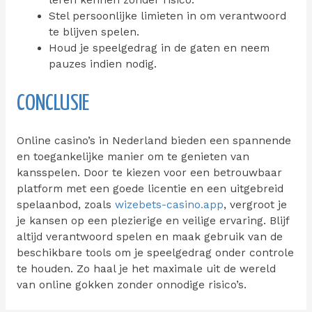
leren kennen zonder risico.
Stel persoonlijke limieten in om verantwoord
te blijven spelen.
Houd je speelgedrag in de gaten en neem
pauzes indien nodig.
CONCLUSIE
Online casino’s in Nederland bieden een spannende
en toegankelijke manier om te genieten van
kansspelen. Door te kiezen voor een betrouwbaar
platform met een goede licentie en een uitgebreid
spelaanbod, zoals
wizebets-casino.app
, vergroot je
je kansen op een plezierige en veilige ervaring. Blijf
altijd verantwoord spelen en maak gebruik van de
beschikbare tools om je speelgedrag onder controle
te houden. Zo haal je het maximale uit de wereld
van online gokken zonder onnodige risico’s.