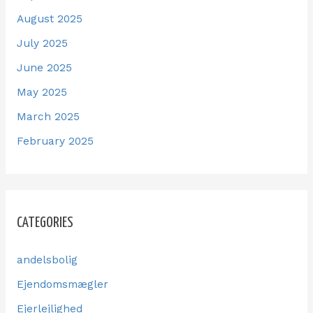
August 2025
July 2025
June 2025
May 2025
March 2025
February 2025
CATEGORIES
andelsbolig
Ejendomsmægler
Ejerlejlighed