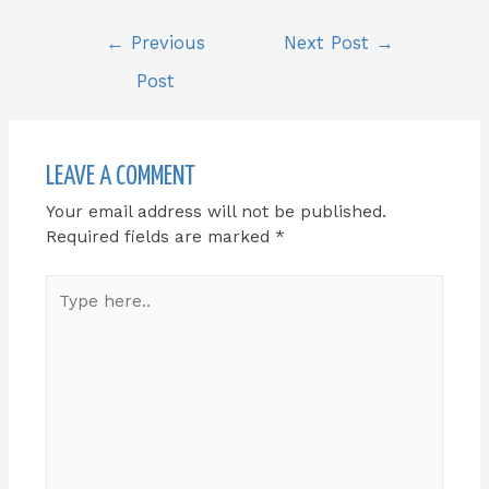
Post
←
Previous
Next Post
→
navigation
Post
LEAVE A COMMENT
Your email address will not be published.
Required fields are marked
*
Type
here..