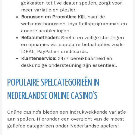
gokkasten tot live dealer spellen, zorgt voor
meer variatie en plezier.
Bonussen en Promoties:
Kijk naar de
welkomstbonussen, loyaliteitsprogramma’s en
andere aanbiedingen.
Betaalmethoden:
Snelle en veilige stortingen
en opnames via populaire betaalopties zoals
iDEAL, PayPal en creditcards.
Klantenservice:
24/7 bereikbaarheid en
deskundige ondersteuning zijn essentieel.
POPULAIRE SPELCATEGORIEËN IN
NEDERLANDSE ONLINE CASINO’S
Online casino’s bieden een indrukwekkende variatie
aan spellen. Hieronder een overzicht van de meest
geliefde categorieën onder Nederlandse spelers: