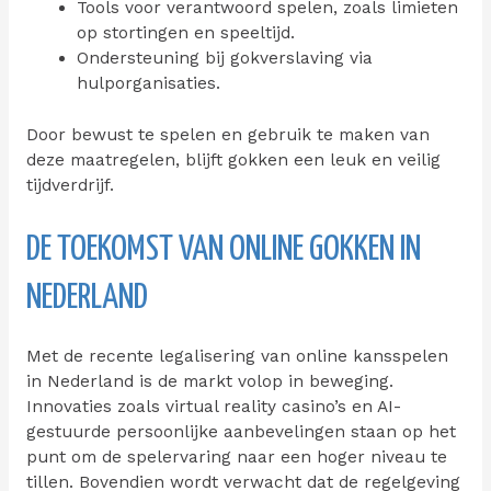
Tools voor verantwoord spelen, zoals limieten
op stortingen en speeltijd.
Ondersteuning bij gokverslaving via
hulporganisaties.
Door bewust te spelen en gebruik te maken van
deze maatregelen, blijft gokken een leuk en veilig
tijdverdrijf.
DE TOEKOMST VAN ONLINE GOKKEN IN
NEDERLAND
Met de recente legalisering van online kansspelen
in Nederland is de markt volop in beweging.
Innovaties zoals virtual reality casino’s en AI-
gestuurde persoonlijke aanbevelingen staan op het
punt om de spelervaring naar een hoger niveau te
tillen. Bovendien wordt verwacht dat de regelgeving