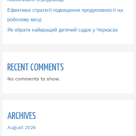
Ефективні стратегії підвищення продуктивності на
робочому місці
Як обрати найкращий дитячий садок у Черкасах
RECENT COMMENTS
No comments to show.
ARCHIVES
August 2026