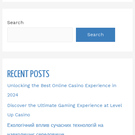
Search
Search
RECENT POSTS
Unlocking the Best Online Casino Experience in
2024
Discover the Ultimate Gaming Experience at Level
Up Casino
Екологічний вплив сучасних технологій на
навколишнє середовище