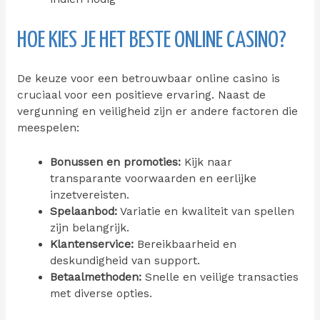
HOE KIES JE HET BESTE ONLINE CASINO?
De keuze voor een betrouwbaar online casino is
cruciaal voor een positieve ervaring. Naast de
vergunning en veiligheid zijn er andere factoren die
meespelen:
Bonussen en promoties:
Kijk naar
transparante voorwaarden en eerlijke
inzetvereisten.
Spelaanbod:
Variatie en kwaliteit van spellen
zijn belangrijk.
Klantenservice:
Bereikbaarheid en
deskundigheid van support.
Betaalmethoden:
Snelle en veilige transacties
met diverse opties.