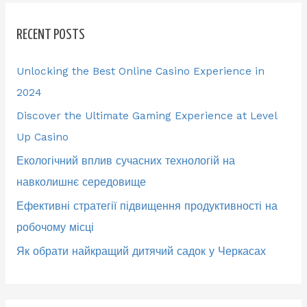
c
RECENT POSTS
h
f
Unlocking the Best Online Casino Experience in
o
2024
r
Discover the Ultimate Gaming Experience at Level
:
Up Casino
Екологічний вплив сучасних технологій на
навколишнє середовище
Ефективні стратегії підвищення продуктивності на
робочому місці
Як обрати найкращий дитячий садок у Черкасах