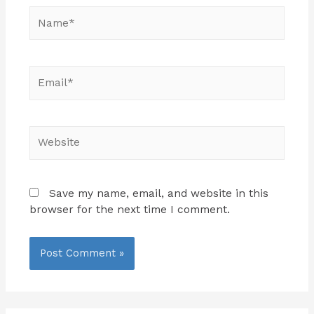
Name*
Email*
Website
Save my name, email, and website in this
browser for the next time I comment.