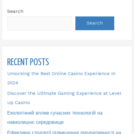
Search
Search
RECENT POSTS
Unlocking the Best Online Casino Experience in
2024
Discover the Ultimate Gaming Experience at Level
Up Casino
Екологічний вплив сучасних технологій на
навколишнє середовище
Ефективні стратегії підвищення продуктивності на