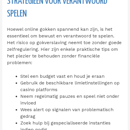
STRATEGIEËN VOOR VERANTWOORD
SPELEN
Hoewel online gokken spannend kan zijn, is het
essentieel om bewust en verantwoord te spelen.
Het risico op gokverslaving neemt toe zonder goede
zelfregulering. Hier zijn enkele praktische tips om
het plezier te behouden zonder financiële
problemen:
Stel een budget vast en houd je eraan
Gebruik de beschikbare limietinstellingen op
casino platforms
Neem regelmatig pauzes en speel niet onder
invloed
Wees alert op signalen van problematisch
gedrag
Zoek hulp bij gespecialiseerde instanties
indien nodig