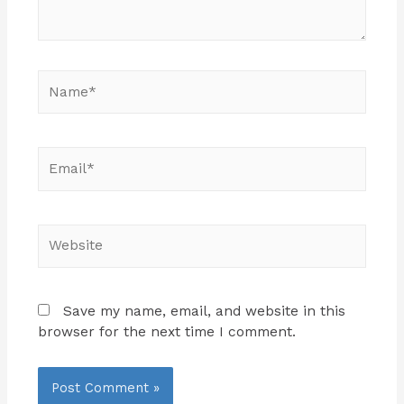
Save my name, email, and website in this
browser for the next time I comment.