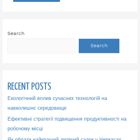
Search
Search
RECENT POSTS
Екологічний вплив сучасних технологій на
навколишнє середовище
Ефективні стратегії підвищення продуктивності на
робочому місці
Як обрати найкращий дитячий садок у Черкасах