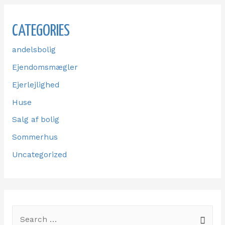
CATEGORIES
andelsbolig
Ejendomsmægler
Ejerlejlighed
Huse
Salg af bolig
Sommerhus
Uncategorized