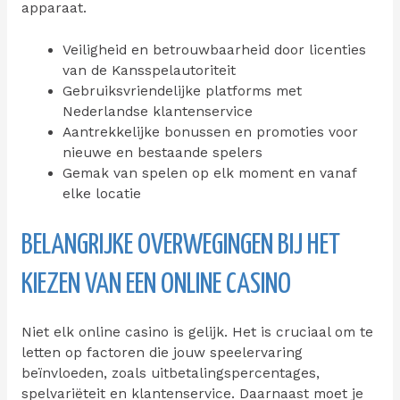
apparaat.
Veiligheid en betrouwbaarheid door licenties
van de Kansspelautoriteit
Gebruiksvriendelijke platforms met
Nederlandse klantenservice
Aantrekkelijke bonussen en promoties voor
nieuwe en bestaande spelers
Gemak van spelen op elk moment en vanaf
elke locatie
BELANGRIJKE OVERWEGINGEN BIJ HET
KIEZEN VAN EEN ONLINE CASINO
Niet elk online casino is gelijk. Het is cruciaal om te
letten op factoren die jouw speelervaring
beïnvloeden, zoals uitbetalingspercentages,
spelvariëteit en klantenservice. Daarnaast moet je