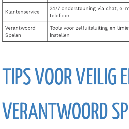
24/7 ondersteuning via chat, e-m
Klantenservice
telefoon
Verantwoord
Tools voor zelfuitsluiting en limi
Spelen
instellen
TIPS VOOR VEILIG 
VERANTWOORD SPE