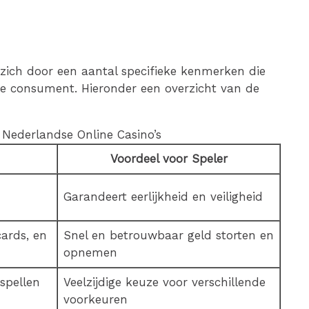
 zich door een aantal specifieke kenmerken die
de consument. Hieronder een overzicht van de
 Nederlandse Online Casino’s
Voordeel voor Speler
Garandeert eerlijkheid en veiligheid
ards, en
Snel en betrouwbaar geld storten en
opnemen
spellen
Veelzijdige keuze voor verschillende
voorkeuren