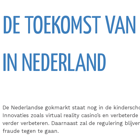
DE TOEKOMST VAN
IN NEDERLAND
De Nederlandse gokmarkt staat nog in de kinderscho
Innovaties zoals virtual reality casino’s en verbeter
verder verbeteren. Daarnaast zal de regulering blij
fraude tegen te gaan.