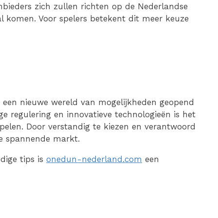
nbieders zich zullen richten op de Nederlandse
al komen. Voor spelers betekent dit meer keuze
eft een nieuwe wereld van mogelijkheden geopend
e regulering en innovatieve technologieën is het
 spelen. Door verstandig te kiezen en verantwoord
ze spannende markt.
dige tips is
onedun-nederland.com
een