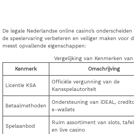
De legale Nederlandse online casino’s onderscheiden
de speelervaring verbeteren en veiliger maken voor 
meest opvallende eigenschappen:
Vergelijking van Kenmerken van
Kenmerk
Omschrijving
Officiële vergunning van de
Licentie KSA
Kansspelautoriteit
Ondersteuning van iDEAL, creditc
Betaalmethoden
e-wallets
Ruim assortiment van slots, tafel
Spelaanbod
en live casino