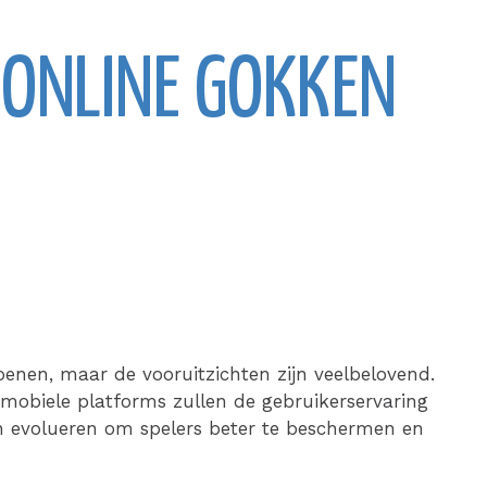
 ONLINE GOKKEN
enen, maar de vooruitzichten zijn veelbelovend.
de mobiele platforms zullen de gebruikerservaring
ven evolueren om spelers beter te beschermen en