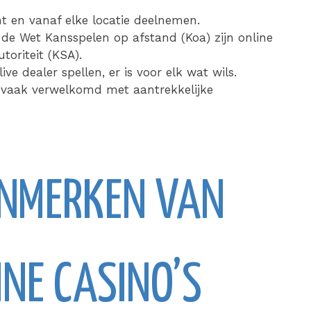
 en vanaf elke locatie deelnemen.
de Wet Kansspelen op afstand (Koa) zijn online
toriteit (KSA).
ve dealer spellen, er is voor elk wat wils.
vaak verwelkomd met aantrekkelijke
ENMERKEN VAN
NE CASINO’S