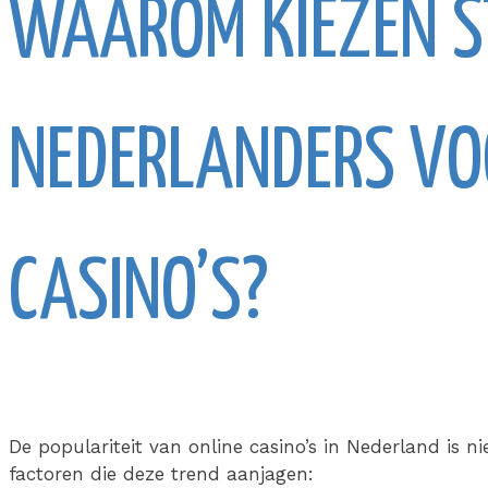
WAAROM KIEZEN S
NEDERLANDERS VO
CASINO’S?
De populariteit van online casino’s in Nederland is n
factoren die deze trend aanjagen: