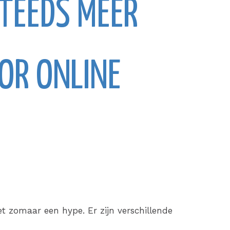
TEEDS MEER
OR ONLINE
iet zomaar een hype. Er zijn verschillende