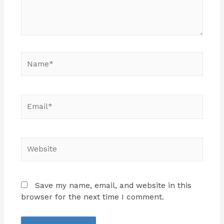
Name*
Email*
Website
Save my name, email, and website in this
browser for the next time I comment.