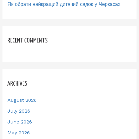
Як обрати найкращий дитячий садок у Черкасах
RECENT COMMENTS
ARCHIVES
August 2026
July 2026
June 2026
May 2026