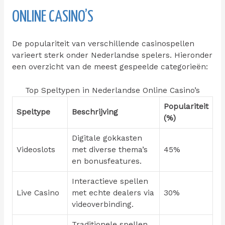
ONLINE CASINO’S
De populariteit van verschillende casinospellen
varieert sterk onder Nederlandse spelers. Hieronder
een overzicht van de meest gespeelde categorieën:
Top Speltypen in Nederlandse Online Casino’s
Populariteit
Speltype
Beschrijving
(%)
Digitale gokkasten
Videoslots
met diverse thema’s
45%
en bonusfeatures.
Interactieve spellen
Live Casino
met echte dealers via
30%
videoverbinding.
Traditionele spellen