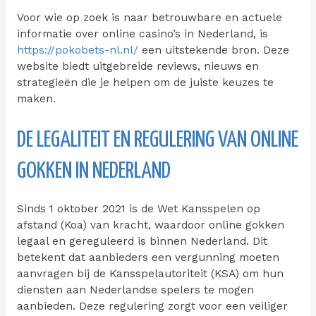
Voor wie op zoek is naar betrouwbare en actuele
informatie over online casino’s in Nederland, is
https://pokobets-nl.nl/
een uitstekende bron. Deze
website biedt uitgebreide reviews, nieuws en
strategieën die je helpen om de juiste keuzes te
maken.
DE LEGALITEIT EN REGULERING VAN ONLINE
GOKKEN IN NEDERLAND
Sinds 1 oktober 2021 is de Wet Kansspelen op
afstand (Koa) van kracht, waardoor online gokken
legaal en gereguleerd is binnen Nederland. Dit
betekent dat aanbieders een vergunning moeten
aanvragen bij de Kansspelautoriteit (KSA) om hun
diensten aan Nederlandse spelers te mogen
aanbieden. Deze regulering zorgt voor een veiliger