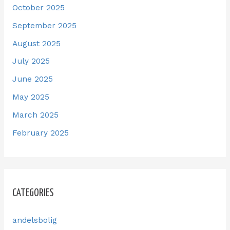
October 2025
September 2025
August 2025
July 2025
June 2025
May 2025
March 2025
February 2025
CATEGORIES
andelsbolig