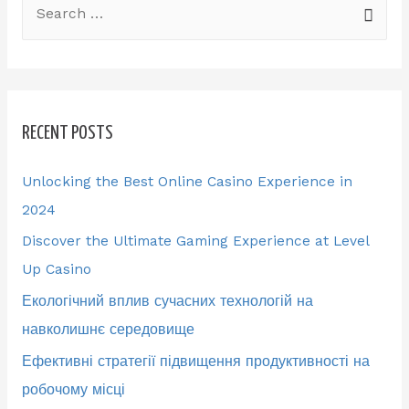
S
e
a
r
c
RECENT POSTS
h
f
Unlocking the Best Online Casino Experience in
o
2024
r
Discover the Ultimate Gaming Experience at Level
:
Up Casino
Екологічний вплив сучасних технологій на
навколишнє середовище
Ефективні стратегії підвищення продуктивності на
робочому місці