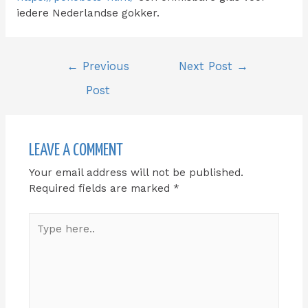
iedere Nederlandse gokker.
Post
←
Previous
Next Post
→
navigation
Post
LEAVE A COMMENT
Your email address will not be published.
Required fields are marked
*
Type
here..