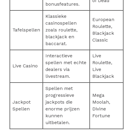
of Dead
bonusfeatures.
Klassieke
European
casinospellen
Roulette,
Tafelspellen
zoals roulette,
Blackjack
blackjack en
Classic
baccarat.
Interactieve
Live
spellen met echte
Roulette,
Live Casino
dealers via
Live
livestream.
Blackjack
Spellen met
progressieve
Mega
Jackpot
jackpots die
Moolah,
Spellen
enorme prijzen
Divine
kunnen
Fortune
uitbetalen.