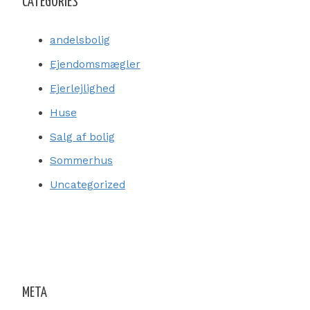
CATEGORIES
andelsbolig
Ejendomsmægler
Ejerlejlighed
Huse
Salg af bolig
Sommerhus
Uncategorized
META