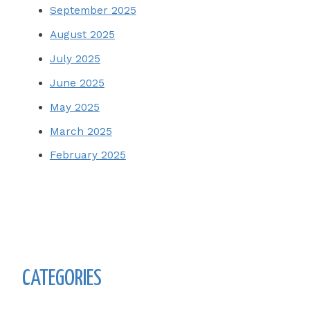
September 2025
August 2025
July 2025
June 2025
May 2025
March 2025
February 2025
CATEGORIES