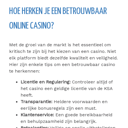
HOE HERKEN JE EEN BETROUWBAAR
ONLINE CASINO?
Met de groei van de markt is het essentieel om
kritisch te zijn bij het kiezen van een casino. Niet
elk platform biedt dezelfde kwaliteit en veiligheid.
Hier zijn enkele tips om een betrouwbaar casino
te herkennen:
Licentie en Regulering:
Controleer altijd of
het casino een geldige licentie van de KSA
heeft.
Transparantie:
Heldere voorwaarden en
eerlijke bonusregels zijn een must.
Klantenservice:
Een goede bereikbaarheid
en behulpzaamheid zijn belangrijk.