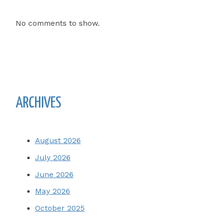
No comments to show.
ARCHIVES
August 2026
July 2026
June 2026
May 2026
October 2025