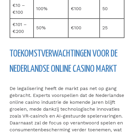
€10 –
100%
€100
50
€100
€101 –
50%
€100
25
€200
TOEKOMSTVERWACHTINGEN VOOR DE
NEDERLANDSE ONLINE CASINO MARKT
De legalisering heeft de markt pas net op gang
gebracht. Experts voorspellen dat de Nederlandse
online casino industrie de komende jaren blijft
groeien, mede dankzij technologische innovaties
zoals VR-casino’s en AI-gestuurde spelervaringen.
Daarnaast zal de focus op verantwoord spelen en
consumentenbescherming verder toenemen, wat