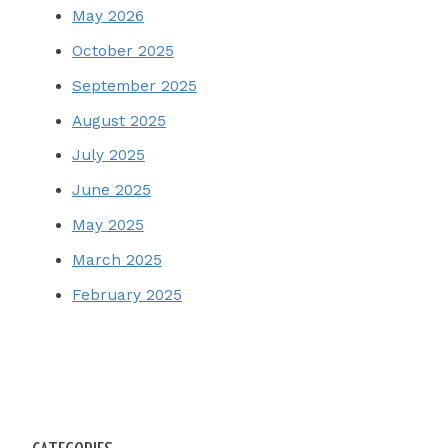
May 2026
October 2025
September 2025
August 2025
July 2025
June 2025
May 2025
March 2025
February 2025