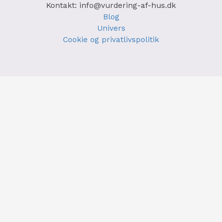
Kontakt: info@vurdering-af-hus.dk
Blog
Univers
Cookie og privatlivspolitik