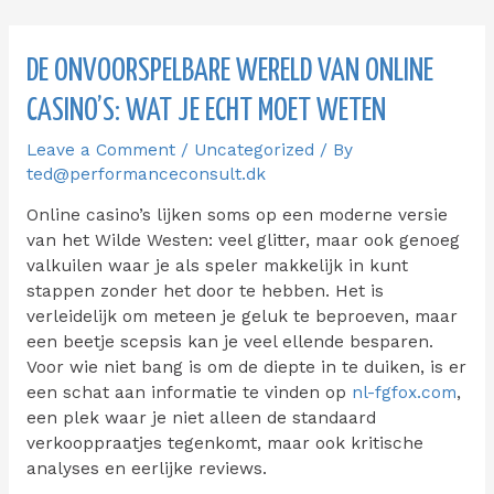
DE ONVOORSPELBARE WERELD VAN ONLINE
CASINO’S: WAT JE ECHT MOET WETEN
Leave a Comment
/
Uncategorized
/ By
ted@performanceconsult.dk
Online casino’s lijken soms op een moderne versie
van het Wilde Westen: veel glitter, maar ook genoeg
valkuilen waar je als speler makkelijk in kunt
stappen zonder het door te hebben. Het is
verleidelijk om meteen je geluk te beproeven, maar
een beetje scepsis kan je veel ellende besparen.
Voor wie niet bang is om de diepte in te duiken, is er
een schat aan informatie te vinden op
nl-fgfox.com
,
een plek waar je niet alleen de standaard
verkooppraatjes tegenkomt, maar ook kritische
analyses en eerlijke reviews.