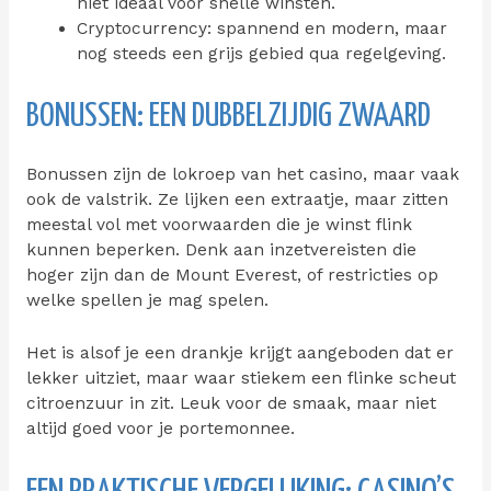
niet ideaal voor snelle winsten.
Cryptocurrency: spannend en modern, maar
nog steeds een grijs gebied qua regelgeving.
BONUSSEN: EEN DUBBELZIJDIG ZWAARD
Bonussen zijn de lokroep van het casino, maar vaak
ook de valstrik. Ze lijken een extraatje, maar zitten
meestal vol met voorwaarden die je winst flink
kunnen beperken. Denk aan inzetvereisten die
hoger zijn dan de Mount Everest, of restricties op
welke spellen je mag spelen.
Het is alsof je een drankje krijgt aangeboden dat er
lekker uitziet, maar waar stiekem een flinke scheut
citroenzuur in zit. Leuk voor de smaak, maar niet
altijd goed voor je portemonnee.