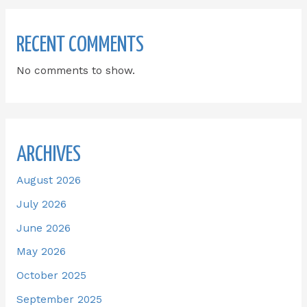
RECENT COMMENTS
No comments to show.
ARCHIVES
August 2026
July 2026
June 2026
May 2026
October 2025
September 2025