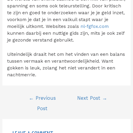
spanning en soms ook teleurstelling. Door kritisch
te zijn en goed te onderzoeken waar je je geld inzet,
voorkom je dat je in een valkuil stapt waar je
moeilijk uitkomt. Websites zoals
nl-fgfox.com
kunnen daarbij een nuttige gids zijn, mits je ook zelf
je gezonde verstand gebruikt.
Uiteindelijk draait het om het vinden van een balans
tussen vermaak en verantwoordelijkheid. Want
gokken is leuk, zolang het niet verandert in een
nachtmerrie.
Post
←
Previous
Next Post
→
navigation
Post