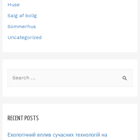
Huse
Salg af bolig
Sommerhus
Uncategorized
S
e
a
r
c
RECENT POSTS
h
f
Екологічний вплив сучасних технологій на