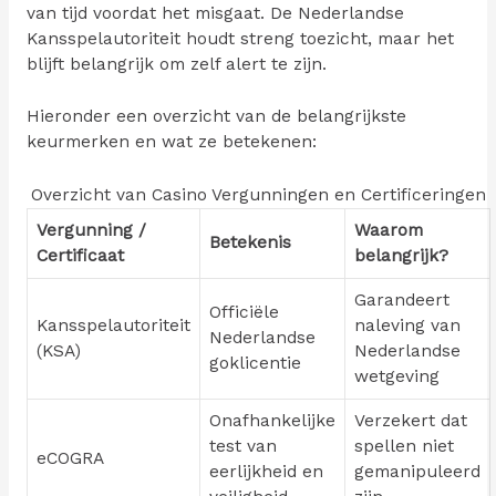
van tijd voordat het misgaat. De Nederlandse
Kansspelautoriteit houdt streng toezicht, maar het
blijft belangrijk om zelf alert te zijn.
Hieronder een overzicht van de belangrijkste
keurmerken en wat ze betekenen:
Overzicht van Casino Vergunningen en Certificeringen
Vergunning /
Waarom
Betekenis
Certificaat
belangrijk?
Garandeert
Officiële
Kansspelautoriteit
naleving van
Nederlandse
(KSA)
Nederlandse
goklicentie
wetgeving
Onafhankelijke
Verzekert dat
test van
spellen niet
eCOGRA
eerlijkheid en
gemanipuleerd