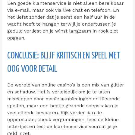
Een goede klantenservice is niet alleen bereikbaar
via e-mail, maar ook via live chat en telefoon. En
het liefst zonder dat je eerst een half uur in de
wacht hoeft te hangen terwijl je ondertussen je
geduld verliest en je winst langzaam in rook ziet
opgaan.
CONCLUSIE: BLIJF KRITISCH EN SPEEL MET
OOG VOOR DETAIL
De wereld van online casino’s is een mix van glitter
en schaduw. Het is verleidelijk om je te laten
meeslepen door mooie aanbiedingen en flitsende
spellen, maar een beetje gezonde scepsis kan je
veel ellende besparen. Kijk verder dan de
oppervlakte, check vergunningen, lees de kleine
lettertjes en test de klantenservice voordat je je
geld inzet.