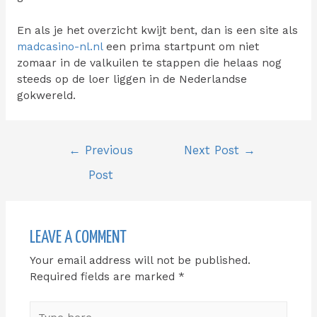
En als je het overzicht kwijt bent, dan is een site als
madcasino-nl.nl
een prima startpunt om niet
zomaar in de valkuilen te stappen die helaas nog
steeds op de loer liggen in de Nederlandse
gokwereld.
Post
←
Previous
Next Post
→
navigation
Post
LEAVE A COMMENT
Your email address will not be published.
Required fields are marked
*
Type