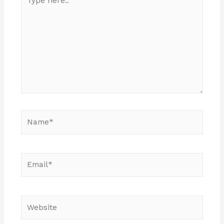
here..
Name*
Email*
Website