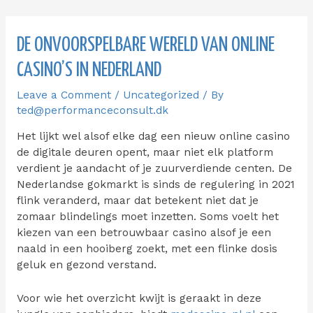
DE ONVOORSPELBARE WERELD VAN ONLINE
CASINO’S IN NEDERLAND
Leave a Comment
/
Uncategorized
/ By
ted@performanceconsult.dk
Het lijkt wel alsof elke dag een nieuw online casino
de digitale deuren opent, maar niet elk platform
verdient je aandacht of je zuurverdiende centen. De
Nederlandse gokmarkt is sinds de regulering in 2021
flink veranderd, maar dat betekent niet dat je
zomaar blindelings moet inzetten. Soms voelt het
kiezen van een betrouwbaar casino alsof je een
naald in een hooiberg zoekt, met een flinke dosis
geluk en gezond verstand.
Voor wie het overzicht kwijt is geraakt in deze