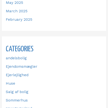
May 2025
March 2025
February 2025
CATEGORIES
andelsbolig
Ejendomsmægler
Ejerlejlighed
Huse
Salg af bolig
Sommerhus