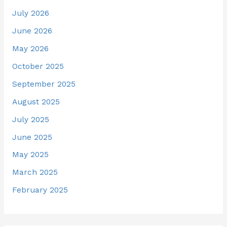
July 2026
June 2026
May 2026
October 2025
September 2025
August 2025
July 2025
June 2025
May 2025
March 2025
February 2025