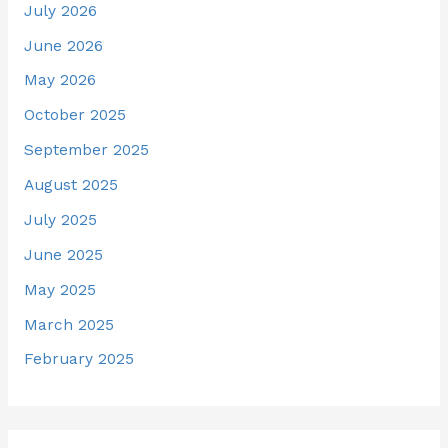
July 2026
June 2026
May 2026
October 2025
September 2025
August 2025
July 2025
June 2025
May 2025
March 2025
February 2025