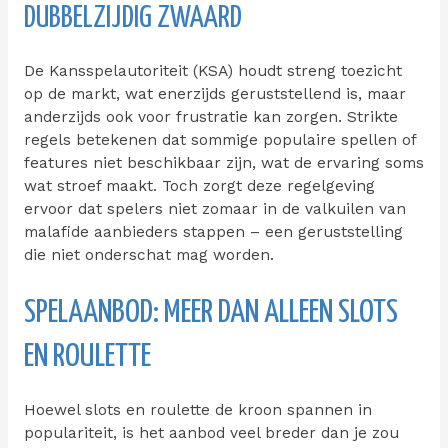
DUBBELZIJDIG ZWAARD
De Kansspelautoriteit (KSA) houdt streng toezicht
op de markt, wat enerzijds geruststellend is, maar
anderzijds ook voor frustratie kan zorgen. Strikte
regels betekenen dat sommige populaire spellen of
features niet beschikbaar zijn, wat de ervaring soms
wat stroef maakt. Toch zorgt deze regelgeving
ervoor dat spelers niet zomaar in de valkuilen van
malafide aanbieders stappen – een geruststelling
die niet onderschat mag worden.
SPELAANBOD: MEER DAN ALLEEN SLOTS
EN ROULETTE
Hoewel slots en roulette de kroon spannen in
populariteit, is het aanbod veel breder dan je zou