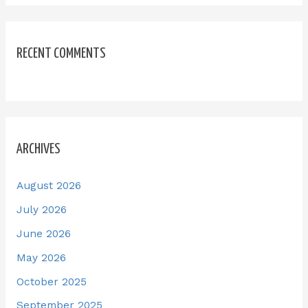
RECENT COMMENTS
ARCHIVES
August 2026
July 2026
June 2026
May 2026
October 2025
September 2025