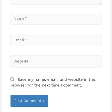
Name*
Email*
Website
Save my name, email, and website in this
browser for the next time I comment.