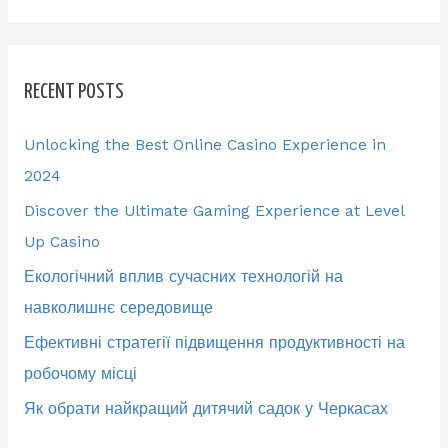
a
r
c
RECENT POSTS
h
f
Unlocking the Best Online Casino Experience in
o
2024
r
Discover the Ultimate Gaming Experience at Level
:
Up Casino
Екологічний вплив сучасних технологій на
навколишнє середовище
Ефективні стратегії підвищення продуктивності на
робочому місці
Як обрати найкращий дитячий садок у Черкасах