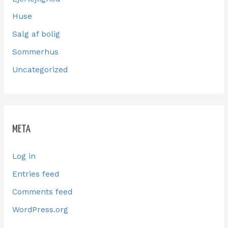
Huse
Salg af bolig
Sommerhus
Uncategorized
META
Log in
Entries feed
Comments feed
WordPress.org