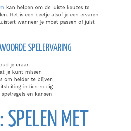
om
kan helpen om de juiste keuzes te
n. Het is een beetje alsof je een ervaren
fluistert wanneer je moet passen of juist
TWOORDE SPELERVARING
oud je eraan
at je kunt missen
 om helder te blijven
itsluiting indien nodig
e spelregels en kansen
: SPELEN MET