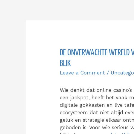
DE ONVERWACHTE WERELD VA
BLIK
Leave a Comment
/
Uncatego
Wie denkt dat online casino’
een jackpot, heeft het vaak 
digitale gokkasten en live ta
ecosysteem dat niet altijd ev
geluk en strategie elkaar on
geboden is. Voor wie serieus w