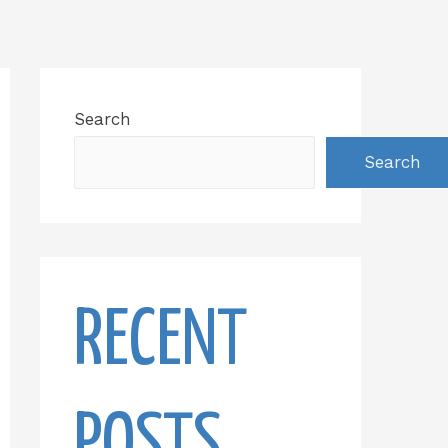
Search
Search
RECENT
POSTS