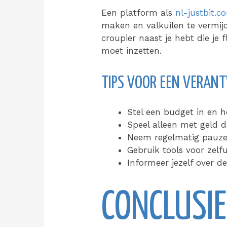
Een platform als
nl-justbit.c
maken en valkuilen te vermijde
croupier naast je hebt die je 
moet inzetten.
TIPS VOOR EEN VERAN
Stel een budget in en h
Speel alleen met geld d
Neem regelmatig pauzes
Gebruik tools voor zelfu
Informeer jezelf over d
CONCLUSIE