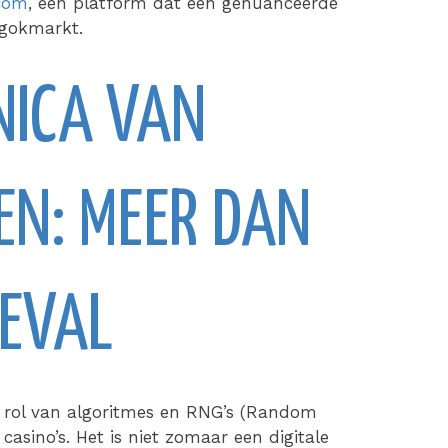
.com
, een platform dat een genuanceerde
 gokmarkt.
NICA VAN
EN: MEER DAN
OEVAL
e rol van algoritmes en RNG’s (Random
asino’s. Het is niet zomaar een digitale