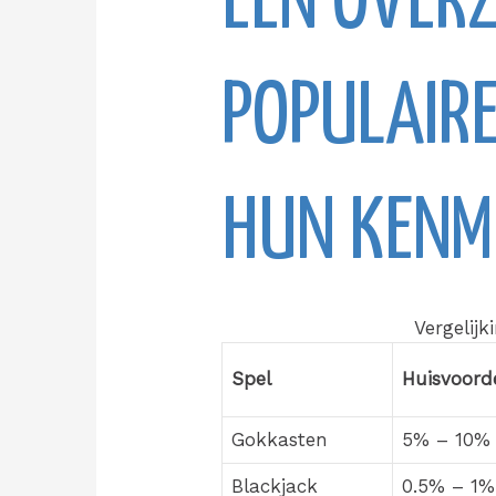
EEN OVER
POPULAIRE
HUN KENM
Vergelijk
Spel
Huisvoord
Gokkasten
5% – 10%
Blackjack
0.5% – 1%