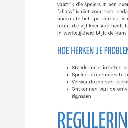
valstrik die spelers in een ne
fallacy’ is niet voor niets be
naarmate het spel vordert, is e
munt die vijf keer kop heeft 
In werkelijkheid blijft de kans
HOE HERKEN JE PROBLE
Steeds meer inzetten o
Spelen om emoties te re
Verwaarlozen van social
Ontkennen van de omva
signalen
REGULERIN