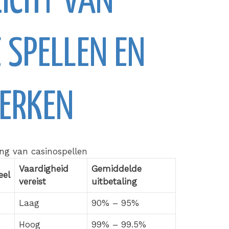
ZICHT VAN
 SPELLEN EN
ERKEN
ing van casinospellen
Vaardigheid
Gemiddelde
eel
vereist
uitbetaling
Laag
90% – 95%
Hoog
99% – 99.5%