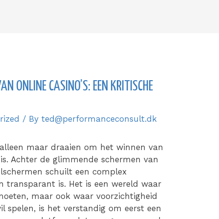
N ONLINE CASINO’S: EEN KRITISCHE
rized
/ By
ted@performanceconsult.dk
s alleen maar draaien om het winnen van
mis. Achter de glimmende schermen van
felschermen schuilt een complex
en transparant is. Het is een wereld waar
tmoeten, maar ook waar voorzichtigheid
il spelen, is het verstandig om eerst een