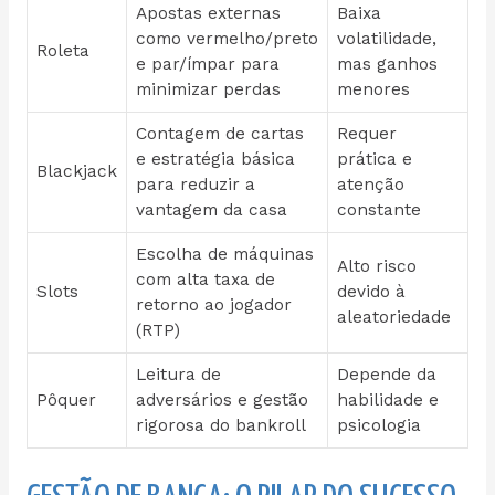
Apostas externas
Baixa
como vermelho/preto
volatilidade,
Roleta
e par/ímpar para
mas ganhos
minimizar perdas
menores
Contagem de cartas
Requer
e estratégia básica
prática e
Blackjack
para reduzir a
atenção
vantagem da casa
constante
Escolha de máquinas
Alto risco
com alta taxa de
Slots
devido à
retorno ao jogador
aleatoriedade
(RTP)
Leitura de
Depende da
Pôquer
adversários e gestão
habilidade e
rigorosa do bankroll
psicologia