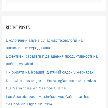
e
a
r
c
RECENT POSTS
h
f
Екологічний вплив сучасних технологій на
o
навколишнє середовище
r
Ефективні стратегії підвищення продуктивності на
:
робочому місці
Як обрати найкращий дитячий садок у Черкасах
Descubre las Mejores Estrategias para Maximizar
tus Ganancias en Casinos Online
Les Secrets pour Maximiser vos Gains sur les
Casinos en Ligne en 2024