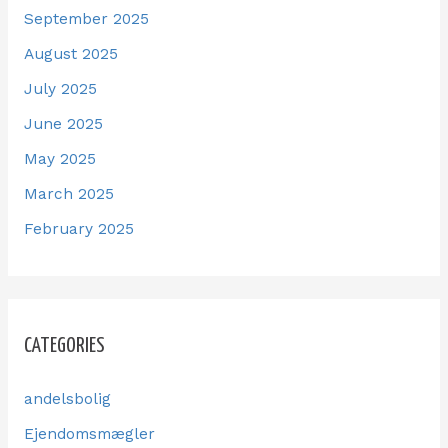
September 2025
August 2025
July 2025
June 2025
May 2025
March 2025
February 2025
CATEGORIES
andelsbolig
Ejendomsmægler