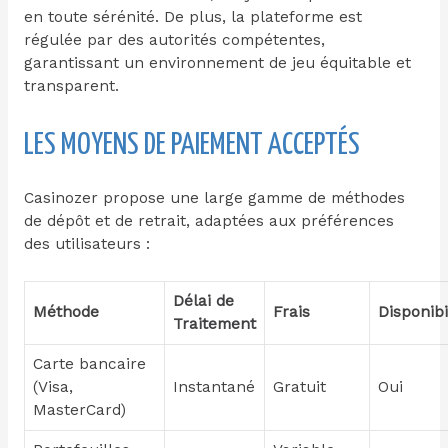
en toute sérénité. De plus, la plateforme est
régulée par des autorités compétentes,
garantissant un environnement de jeu équitable et
transparent.
LES MOYENS DE PAIEMENT ACCEPTÉS
Casinozer propose une large gamme de méthodes
de dépôt et de retrait, adaptées aux préférences
des utilisateurs :
Délai de
Méthode
Frais
Disponibi
Traitement
Carte bancaire
(Visa,
Instantané
Gratuit
Oui
MasterCard)