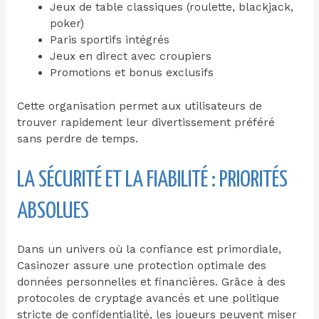
Jeux de table classiques (roulette, blackjack,
poker)
Paris sportifs intégrés
Jeux en direct avec croupiers
Promotions et bonus exclusifs
Cette organisation permet aux utilisateurs de
trouver rapidement leur divertissement préféré
sans perdre de temps.
LA SÉCURITÉ ET LA FIABILITÉ : PRIORITÉS
ABSOLUES
Dans un univers où la confiance est primordiale,
Casinozer assure une protection optimale des
données personnelles et financières. Grâce à des
protocoles de cryptage avancés et une politique
stricte de confidentialité, les joueurs peuvent miser