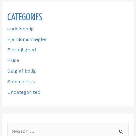
CATEGORIES
andelsbolig
Ejendomsmægler
Ejerlejlighed
Huse
Salg af bolig
Sommerhus
Uncategorized
S