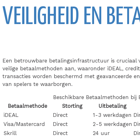
VEILIGHEID EN BET
Een betrouwbare betalingsinfrastructuur is cruciaal v
veilige betaalmethoden aan, waaronder iDEAL, creditc
transacties worden beschermd met geavanceerde encr
van spelers te waarborgen.
Beschikbare Betaalmethoden bij 
Betaalmethode
Storting
Uitbetaling
iDEAL
Direct
1-3 werkdagen
Di
Visa/Mastercard
Direct
2-5 werkdagen
Di
Skrill
Direct
24 uur
Di