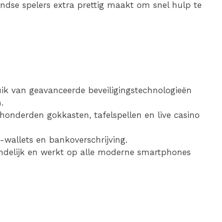
ndse spelers extra prettig maakt om snel hulp te
ik van geavanceerde beveiligingstechnologieën
.
honderden gokkasten, tafelspellen en live casino
e-wallets en bankoverschrijving.
ndelijk en werkt op alle moderne smartphones