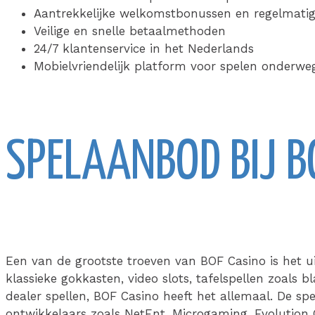
Aantrekkelijke welkomstbonussen en regelmati
Veilige en snelle betaalmethoden
24/7 klantenservice in het Nederlands
Mobielvriendelijk platform voor spelen onderwe
SPELAANBOD BIJ B
Een van de grootste troeven van BOF Casino is het u
klassieke gokkasten, video slots, tafelspellen zoals b
dealer spellen, BOF Casino heeft het allemaal. De 
ontwikkelaars zoals NetEnt, Microgaming, Evolution