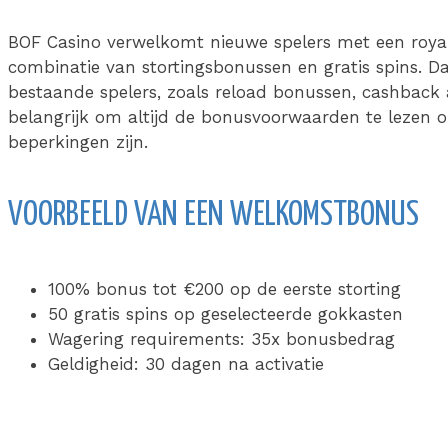
BOF Casino verwelkomt nieuwe spelers met een roya
combinatie van stortingsbonussen en gratis spins. Da
bestaande spelers, zoals reload bonussen, cashback a
belangrijk om altijd de bonusvoorwaarden te lezen o
beperkingen zijn.
VOORBEELD VAN EEN WELKOMSTBONUS
100% bonus tot €200 op de eerste storting
50 gratis spins op geselecteerde gokkasten
Wagering requirements: 35x bonusbedrag
Geldigheid: 30 dagen na activatie