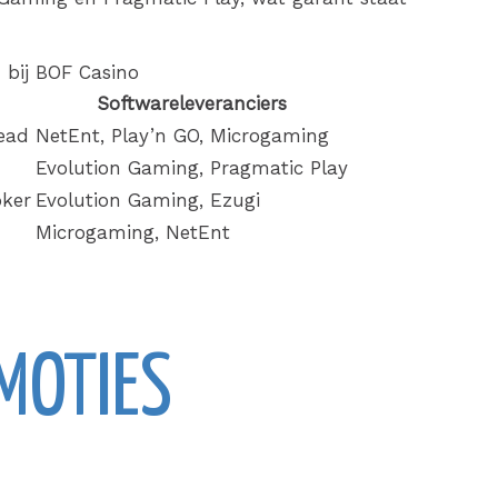
 bij BOF Casino
Softwareleveranciers
Dead
NetEnt, Play’n GO, Microgaming
Evolution Gaming, Pragmatic Play
oker
Evolution Gaming, Ezugi
Microgaming, NetEnt
MOTIES