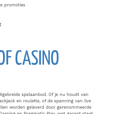
ge promoties
g
OF CASINO
itgebreide spelaanbod. Of je nu houdt van
lackjack en roulette, of de spanning van live
spellen worden geleverd door gerenommeerde
 Gaming en Pragmatic Play, wat garant staat