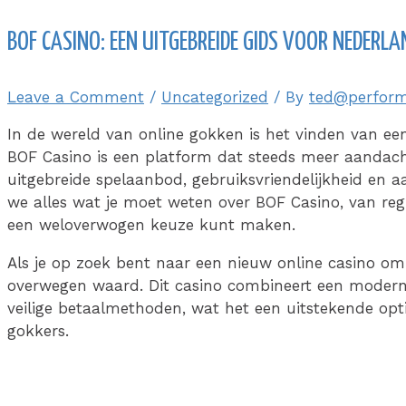
Skip
BOF CASINO: EEN UITGEBREIDE GIDS VOOR NEDERLA
to
content
Leave a Comment
/
Uncategorized
/ By
ted@perform
In de wereld van online gokken is het vinden van een
BOF Casino is een platform dat steeds meer aandach
uitgebreide spelaanbod, gebruiksvriendelijkheid en aa
we alles wat je moet weten over BOF Casino, van regis
een weloverwogen keuze kunt maken.
Als je op zoek bent naar een nieuw online casino om
overwegen waard. Dit casino combineert een modern
veilige betaalmethoden, wat het een uitstekende opt
gokkers.