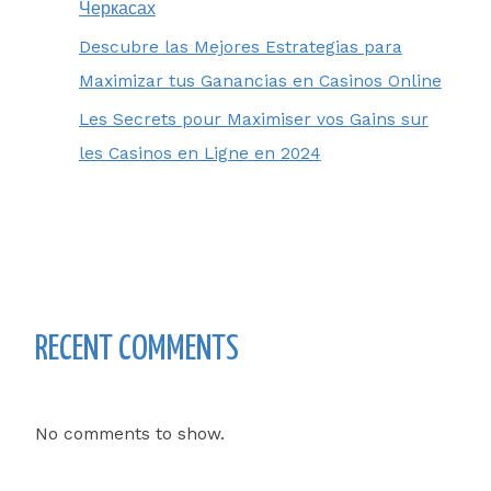
Черкасах
Descubre las Mejores Estrategias para
Maximizar tus Ganancias en Casinos Online
Les Secrets pour Maximiser vos Gains sur
les Casinos en Ligne en 2024
RECENT COMMENTS
No comments to show.