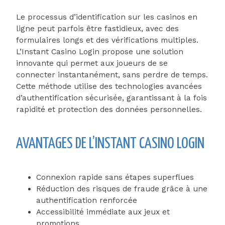
Le processus d’identification sur les casinos en
ligne peut parfois être fastidieux, avec des
formulaires longs et des vérifications multiples.
L’Instant Casino Login propose une solution
innovante qui permet aux joueurs de se
connecter instantanément, sans perdre de temps.
Cette méthode utilise des technologies avancées
d’authentification sécurisée, garantissant à la fois
rapidité et protection des données personnelles.
AVANTAGES DE L’INSTANT CASINO LOGIN
Connexion rapide sans étapes superflues
Réduction des risques de fraude grâce à une
authentification renforcée
Accessibilité immédiate aux jeux et
promotions