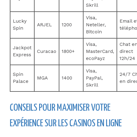
Skrill
Visa,
Lucky
Email e
ARJEL
1200
Neteller,
Spin
téléph
Bitcoin
Visa,
Chat e
Jackpot
Curacao
1800+
MasterCard,
direct
Express
ecoPayz
12h/24
Visa,
Spin
24/7 C
MGA
1400
PayPal,
Palace
en dire
Skrill
CONSEILS POUR MAXIMISER VOTRE
EXPÉRIENCE SUR LES CASINOS EN LIGNE