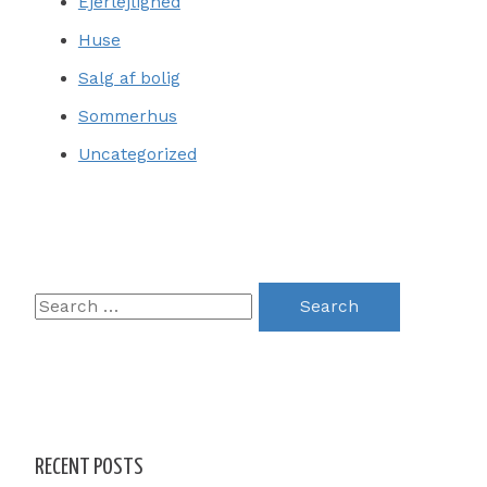
Ejerlejlighed
Huse
Salg af bolig
Sommerhus
Uncategorized
RECENT POSTS