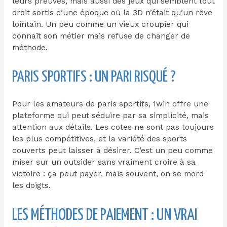
leurs preuves, mais aussi des jeux qui semblent tout
droit sortis d’une époque où la 3D n’était qu’un rêve
lointain. Un peu comme un vieux croupier qui
connaît son métier mais refuse de changer de
méthode.
PARIS SPORTIFS : UN PARI RISQUÉ ?
Pour les amateurs de paris sportifs, 1win offre une
plateforme qui peut séduire par sa simplicité, mais
attention aux détails. Les cotes ne sont pas toujours
les plus compétitives, et la variété des sports
couverts peut laisser à désirer. C’est un peu comme
miser sur un outsider sans vraiment croire à sa
victoire : ça peut payer, mais souvent, on se mord
les doigts.
LES MÉTHODES DE PAIEMENT : UN VRAI