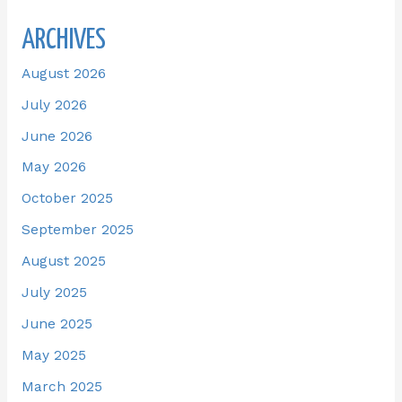
ARCHIVES
August 2026
July 2026
June 2026
May 2026
October 2025
September 2025
August 2025
July 2025
June 2025
May 2025
March 2025