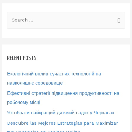
S
e
a
r
c
RECENT POSTS
h
f
Екологічний вплив сучасних технологій на
o
навколишнє середовище
r
Ефективні стратегії підвищення продуктивності на
:
робочому місці
Як обрати найкращий дитячий садок у Черкасах
Descubre las Mejores Estrategias para Maximizar