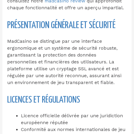
consultez notre
madcasino review
qui approfondit
chaque fonctionnalité et offre un aperçu impartial.
PRÉSENTATION GÉNÉRALE ET SÉCURITÉ
MadCasino se distingue par une interface
ergonomique et un système de sécurité robuste,
garantissant la protection des données
personnelles et financières des utilisateurs. La
plateforme utilise un cryptage SSL avancé et est
régulée par une autorité reconnue, assurant ainsi
un environnement de jeu transparent et fiable.
LICENCES ET RÉGULATIONS
Licence officielle délivrée par une juridiction
européenne réputée
Conformité aux normes internationales de jeu