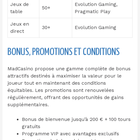
Jeux de
Evolution Gaming,
50+
table
Pragmatic Play
Jeux en
30+
Evolution Gaming
direct
BONUS, PROMOTIONS ET CONDITIONS
MadCasino propose une gamme complète de bonus
attractifs destinés à maximiser la valeur pour le
joueur tout en maintenant des conditions
équitables. Les promotions sont renouvelées
régulièrement, offrant des opportunités de gains
supplémentaires.
Bonus de bienvenue jusqu’à 200 € + 100 tours
gratuits
Programme VIP avec avantages exclusifs