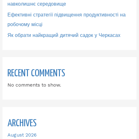
навколишнє середовище
Ефективні стратегії підвищення продуктивності на
робочому місці
Як обрати найкращий дитячий садок у Черкасах
RECENT COMMENTS
No comments to show.
ARCHIVES
August 2026