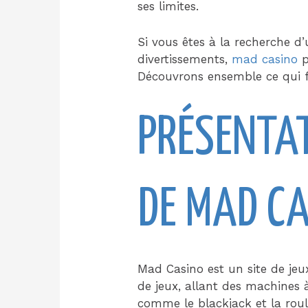
ses limites.
Si vous êtes à la recherche d’
divertissements,
mad casino
p
Découvrons ensemble ce qui fai
PRÉSENTA
DE MAD C
Mad Casino est un site de je
de jeux, allant des machines 
comme le blackjack et la roul