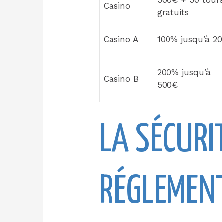
300€ + 50 tour
Casino
gratuits
Casino A
100% jusqu’à 2
200% jusqu’à
Casino B
500€
LA SÉCURI
RÉGLEMEN