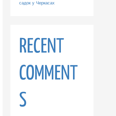
садок у Черкасах
RECENT
COMMENT
S