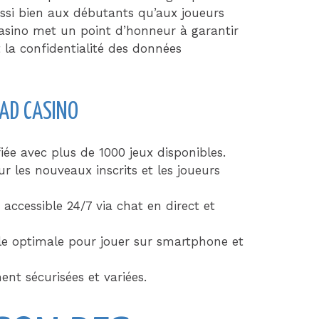
aussi bien aux débutants qu’aux joueurs
asino met un point d’honneur à garantir
t la confidentialité des données
MAD CASINO
iée avec plus de 1000 jeux disponibles.
r les nouveaux inscrits et les joueurs
, accessible 24/7 via chat en direct et
le optimale pour jouer sur smartphone et
nt sécurisées et variées.