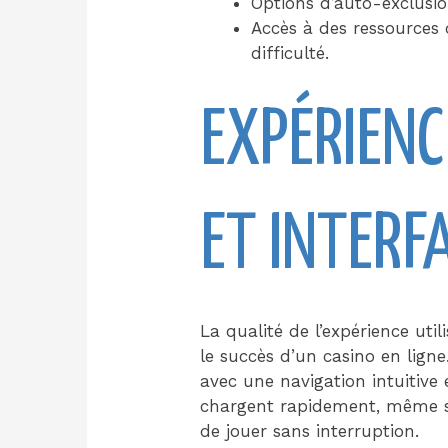
Options d’auto-exclusi
Accès à des ressources 
difficulté.
EXPÉRIENC
ET INTERF
La qualité de l’expérience uti
le succès d’un casino en ligne
avec une navigation intuitive
chargent rapidement, même su
de jouer sans interruption.