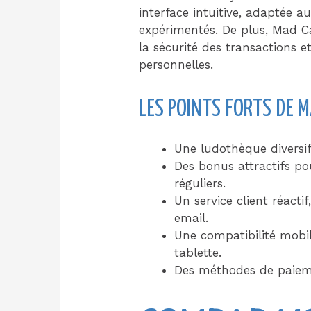
interface intuitive, adaptée 
expérimentés. De plus, Mad C
la sécurité des transactions e
personnelles.
LES POINTS FORTS DE 
Une ludothèque diversif
Des bonus attractifs pou
réguliers.
Un service client réactif
email.
Une compatibilité mobi
tablette.
Des méthodes de paieme