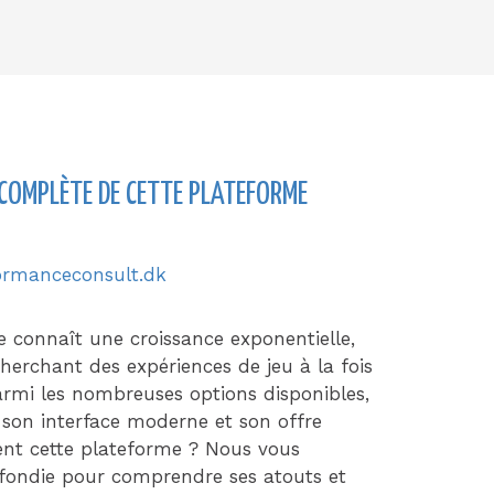
 COMPLÈTE DE CETTE PLATEFORME
ormanceconsult.dk
 connaît une croissance exponentielle,
herchant des expériences de jeu à la fois
Parmi les nombreuses options disponibles,
son interface moderne et son offre
ent cette plateforme ? Nous vous
fondie pour comprendre ses atouts et