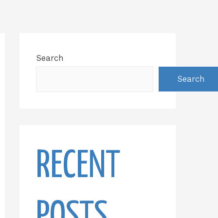
Search
Search
RECENT
POSTS